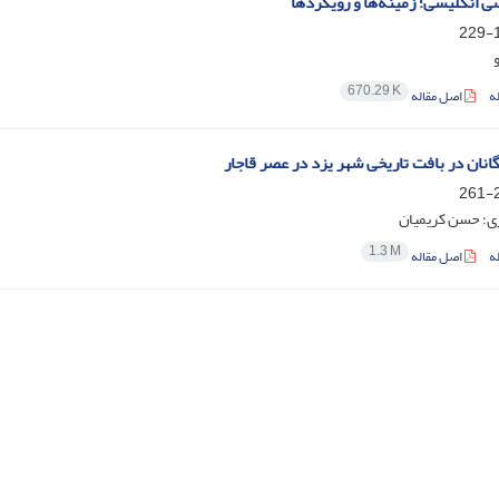
سی انگلیسی؛ زمینه‌ها و رویکردها
1
670.29 K
ه
اصل مقاله
انان در بافت تاریخی شهر یزد در عصر قاجار
2
ی؛ حسن کریمیان
1.3 M
ه
اصل مقاله