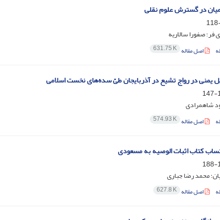
یان در گسترش علوم نقلی
فر؛ صفورا سالاریه
631.75 K
ه
اصل مقاله
 یمنی در رواج تشیع در آذربایجان طیّ سده‌های نخست اسلامی
1
د شاهمرادی
574.93 K
ه
اصل مقاله
ساب کتاب اثبات الوصیه به مسعودی
1
ان؛ محمد رضا جباری
627.8 K
ه
اصل مقاله