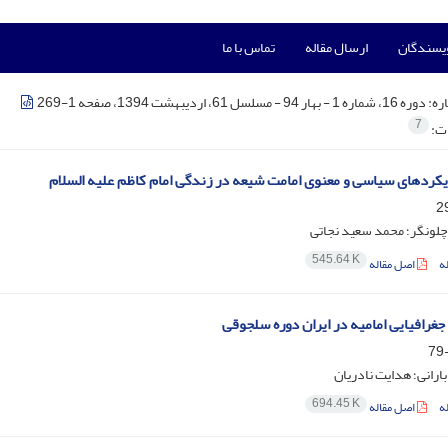
ویسندگان
ارسال مقاله
تماس با ما
ره:
دوره 16، شماره 1 - بهار 94 - مسلسل 61، اردیبهشت 1394، صفحه 1-269
7
ات:
کردهای سیاسی و معنوی امامت شیعه در زندگی امام کاظم علیه السلام
چلونگر؛ محمد سعید نجاتی
545.64 K
ه
اصل مقاله
جغرافیایی امامیه در ایران دوره سلجوقی
ارانی؛ هدایت نادریان
694.45 K
ه
اصل مقاله