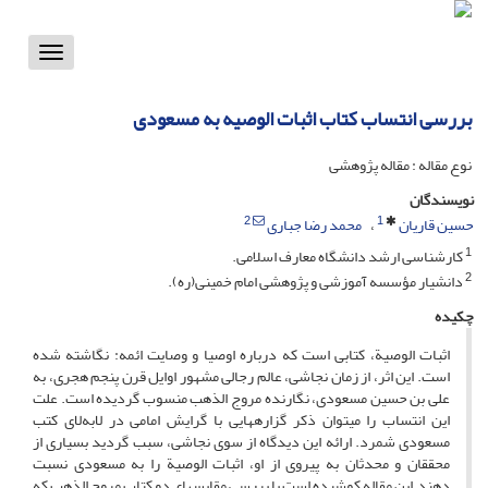
Toggle
vigation
بررسی انتساب کتاب اثبات الوصیه به مسعودی
نوع مقاله : مقاله پژوهشی
نویسندگان
2
1
حسین قاریان
محمد رضا جباری
1
کارشناسی ارشد دانشگاه معارف اسلامی.
2
دانشیار مؤسسه آموزشی و پژوهشی امام خمینی(ره).
چکیده
اثبات الوصیة، کتابی است که درباره اوصیا و وصایت ائمه: نگاشته شده
است. این اثر، از زمان نجاشی، عالم رجالی مشهور اوایل قرن پنجم هجری، به
علی بن حسین مسعودی، نگارنده مروج‌ الذهب منسوب گردیده است. علت
این انتساب را می­توان ذکر گزاره­هایی با گرایش امامی در لابه‌لای کتب
مسعودی شمرد. ارائه این دیدگاه از سوی نجاشی، سبب گردید بسیاری از
محققان و محدثان به پیروی از او، اثبات الوصیة را به مسعودی نسبت
دهند.این مقاله کوشیده است با بررسی مقایسه­ای دو کتاب مروج الذهب که