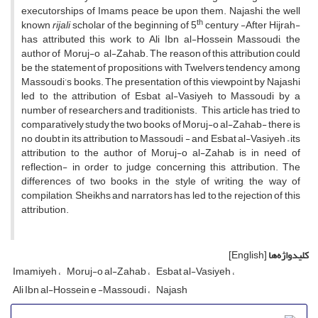
executorships of Imams peace be upon them. Najashi, the well
th
known
rijali
scholar of the beginning of 5
century -After Hijrah-
has attributed this work to Ali Ibn al-Hossein Massoudi, the
author of Moruj-o al-Zahab. The reason of this attribution could
be the statement of propositions with Twelvers tendency among
Massoudi’s books. The presentation of this viewpoint by Najashi
led to the attribution of Esbat al-Vasiyeh to Massoudi by a
number of researchers and traditionists. This article has tried to
comparatively study the two books of Moruj-o al-Zahab- there is
no doubt in its attribution to Massoudi - and Esbat al-Vasiyeh – its
attribution to the author of Moruj-o al-Zahab is in need of
reflection- in order to judge concerning this attribution. The
differences of two books in the style of writing, the way of
compilation, Sheikhs and narrators has led to the rejection of this
attribution.
کلیدواژه‌ها
[English]
Imamiyeh
Moruj-o al-Zahab
Esbat al-Vasiyeh
Ali Ibn al-Hossein e -Massoudi
Najash