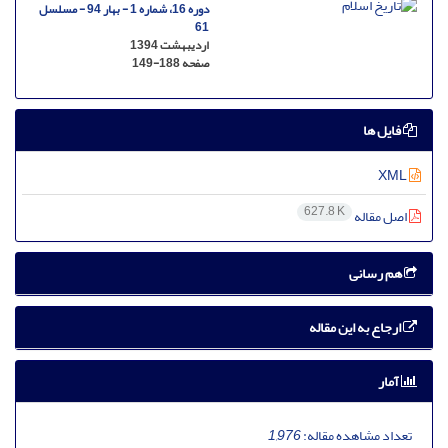
دوره 16، شماره 1 - بهار 94 - مسلسل
61
اردیبهشت 1394
صفحه
149-188
فایل ها
XML
627.8 K
اصل مقاله
هم رسانی
ارجاع به این مقاله
آمار
تعداد مشاهده مقاله:
1,976