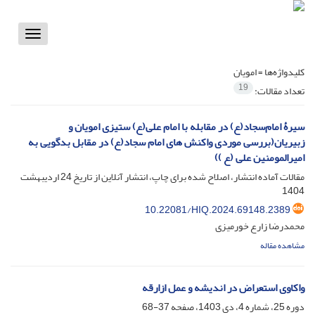
Toggle
vigation
کلیدواژه‌ها =
امویان
19
تعداد مقالات:
سیرۀ امام‌سجاد(ع) در مقابله با امام علی(ع) ستیزی امویان و
زبیریان(بررسی موردی واکنش های امام سجاد(ع) در مقابل بدگویی به
امیرالمومنین علی (ع ))
مقالات آماده انتشار، اصلاح شده برای چاپ، انتشار آنلاین از تاریخ
24 اردیبهشت
1404
10.22081/HIQ.2024.69148.2389
محمدرضا زارع خورمیزی
مشاهده مقاله
واکاوی استعراض در اندیشه و عمل ازارقه
دوره 25، شماره 4، دی 1403، صفحه
37-68