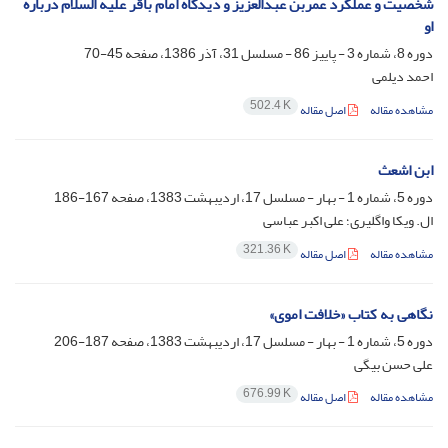
شخصیت و عملکرد عمربن عبدالعزیز و دیدگاه امام باقر علیه السلام درباره
او
دوره 8، شماره 3 - پاییز 86 - مسلسل 31، آذر 1386، صفحه
45-70
احمد دیلمی
502.4 K
مشاهده مقاله
اصل مقاله
ابن اشعث‏
دوره 5، شماره 1 - بهار - مسلسل 17، اردیبهشت 1383، صفحه
167-186
ال. ویکا واگلیرى‏؛ علی اکبر عباسی
321.36 K
مشاهده مقاله
اصل مقاله
نگاهى به کتاب «خلافت اموى»
دوره 5، شماره 1 - بهار - مسلسل 17، اردیبهشت 1383، صفحه
187-206
علی حسن بیگی
676.99 K
مشاهده مقاله
اصل مقاله