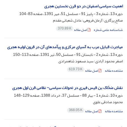
اهمیت سیاسی اصفهان در دو قرن نخستین هجری
دوره 13، شماره 3 - پاییز 91 - مسلسل 51، مهر 1391، صفحه
83-104
صالح پرگاری؛ آرمان فروهی؛ عادل شعبانی مقدم
370.89 K
شناسنامه علمی شماره
اصل مقاله
مهاجرت قبایل عرب به آسیای مرکزی و پیآمدهای آن در قرون اولیه هجری
دوره 13، شماره 2 - تابستان 91 - مسلسل 50، تیر 1391، صفحه
113-150
اصغر محمود آبادی؛ سید مسعود شاهمرادی
619.73 K
مشاهده مقاله
اصل مقاله
نقش ضحّاک بن قیس فهری در تحولات سیاسی- نظامی قرن اول هجری
دوره 10، شماره 1 - بهار 88 - مسلسل 37، خرداد 1388، صفحه
129-148
محمود صادقی علوی
368.05 K
مشاهده مقاله
اصل مقاله