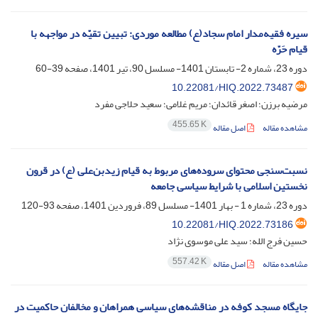
سیره فقیه‌مدار امام سجاد(ع) مطالعه موردی: تبیین تقیّه در مواجهه با
قیام حَرّه
دوره 23، شماره 2- تابستان 1401- مسلسل 90، تیر 1401، صفحه
39-60
10.22081/HIQ.2022.73487
مرضیه برزن؛ اصغر قائدان؛ مریم غلامی؛ سعید حلاجی مفرد
455.65 K
مشاهده مقاله
اصل مقاله
نسبت‌سنجی محتوای سروده‌های مربوط به قیام زیدبن‌علی (ع) در قرون
نخستین اسلامی با شرایط سیاسی جامعه
دوره 23، شماره 1 - بهار 1401- مسلسل 89، فروردین 1401، صفحه
93-120
10.22081/HIQ.2022.73186
حسین فرج الله؛ سید علی موسوی نژاد
557.42 K
مشاهده مقاله
اصل مقاله
جایگاه مسجد کوفه در مناقشه‌های سیاسی همراهان و مخالفان حاکمیت در