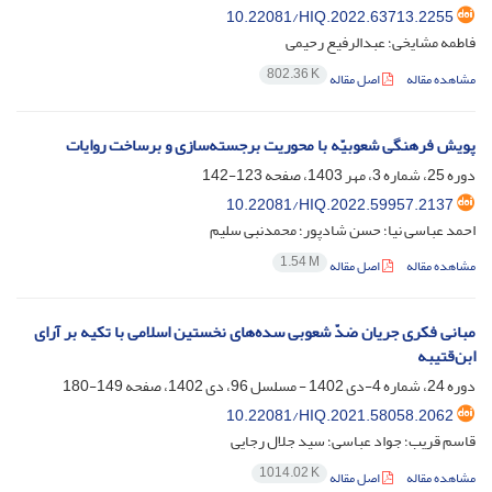
10.22081/HIQ.2022.63713.2255
فاطمه مشایخی؛ عبدالرفیع رحیمی
802.36 K
مشاهده مقاله
اصل مقاله
پویش فرهنگی شعوبیّه با محوریت برجسته‌سازی و برساخت روایات
دوره 25، شماره 3، مهر 1403، صفحه
123-142
10.22081/HIQ.2022.59957.2137
احمد عباسی نیا؛ حسن شادپور؛ محمدنبی سلیم
1.54 M
مشاهده مقاله
اصل مقاله
مبانی فکری جریان ضدّ شعوبی سده‌های نخستین اسلامی با تکیه بر آرای
ابن‌قتیبه
دوره 24، شماره 4-دی 1402 - مسلسل 96، دی 1402، صفحه
149-180
10.22081/HIQ.2021.58058.2062
قاسم قریب؛ جواد عباسی؛ سید جلال رجایی
1014.02 K
مشاهده مقاله
اصل مقاله