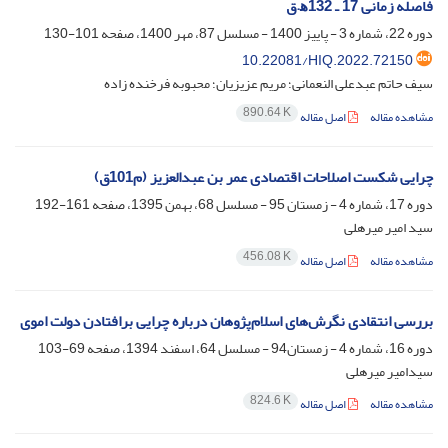
فاصله‌ زمانی 17 ـ 132ﻫ.ق
دوره 22، شماره 3 - پاییز 1400 - مسلسل 87، مهر 1400، صفحه
101-130
10.22081/HIQ.2022.72150
سیف حاتم عبدعلی النعمانی؛ مریم عزیزیان؛ محبوبه فرخنده زاده
890.64 K
مشاهده مقاله
اصل مقاله
چرایی شکست اصلاحات اقتصادی عمر بن عبدالعزیز (م101ق)
دوره 17، شماره 4 - زمستان 95 - مسلسل 68، بهمن 1395، صفحه
161-192
سید امیر میرهلی
456.08 K
مشاهده مقاله
اصل مقاله
بررسی انتقادی نگرش‌های اسلام‌پژوهان درباره چرایی برافتادن دولت اموی
دوره 16، شماره 4 - زمستان94 - مسلسل 64، اسفند 1394، صفحه
69-103
سیدامیر میرهلی
824.6 K
مشاهده مقاله
اصل مقاله