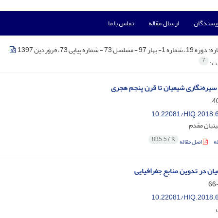
ویسندگان
ارسال مقاله
تماس با ما
ره:
دوره 19، شماره 1- بهار 97 - مسلسل 73 - شماره پیاپی 73، فروردین 1397
7
ات:
 سیره‌نگاری شیعیان تا قرن پنجم هجری
10.22081/HIQ.2018.
نیان مقدم
835.57 K
ه
اصل مقاله
ن در تدوین منابع جغرافیایی
10.22081/HIQ.2018.