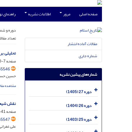
صفحه اصلی
مرور
اطلاعات نشریه
راهنمای ن
دوره و شما
تعداد مقال
مقالات آماده انتشار
تحلیلی بر
شماره جاری
صفحه
7-40
65546
شماره‌های پیشین نشریه
حسین حسی
مشاهده مقال
دوره 27 (1405)
نقش شیعیا
دوره 26 (1404)
صفحه
41-66
65547
دوره 25 (1403)
علی غفرانی