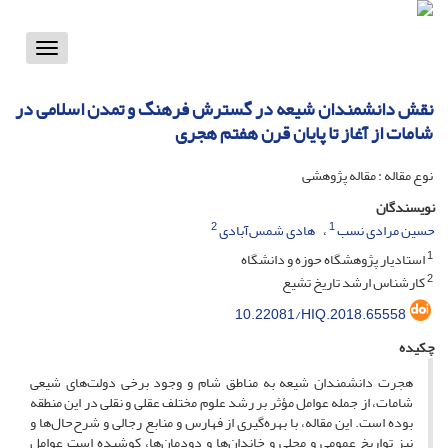
Toggle
vigation
نقش دانشمندان شیعه در گسترش فرهنگ و تمدن اسلامی در
شامات از آغاز تا پایان قرن هفتم هجری
نوع مقاله : مقاله پژوهشی
نویسندگان
2
1
حسین مرادی نسب
هادی شمس‌آبادی
1
استادیار پژوهشگاه حوزه و دانشگاه
2
کارشناس ارشد تاریخ تشیع
10.22081/HIQ.2018.65558
چکیده
هجرت دانشمندان شیعه به مناطق شام و وجود برخی دولت‌های شیعی
شامات، از جمله عوامل مؤثر بر رشد علوم مختلف عقلی و نقلی در این منطقه
بوده است. این مقاله، با بهره‌گیری از فهارس و منابع رجالی و شرح‌حال‌ها و
نیز تواریخ عمومی و محلی و خاندان‌ها و دودمان‌ها، کوشیده است عوامل