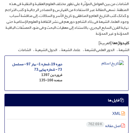
الشامات من بین العوامل المؤثّرة علی تطور مختلف العلوم العقلیة و النقلیة فی هذه
المنطقة. تسعی المقالة عبر الاستفادة من الفهارس و المصادر الرجالیة و کتب التراجم
و کذلک کتب التاریخ العام و المناطقی و تاریخ الأسر و السلالات، إلی مناقشة أسباب
وجود العلماء الشیعة فی بلاد الشام و دورهم فی نشر الثقافة و العلوم الإسلامیة حتی
نهایة القرن السابع الهجری، بالاستناد إلی معطیات البحث و فی ضوء المصنّفات الباقیة
المدوّنة و غیر المدوّنة
کلیدواژه‌ها
[العربیة]
الشیعة
الدور العلمی للشیعة
علماء الشیعة
الدول الشیعیة
الشامات
دوره 19، شماره 1- بهار 97 - مسلسل
73 - شماره پیاپی 73
فروردین 1397
صفحه
135-166
فایل ها
XML
762.69 K
اصل مقاله