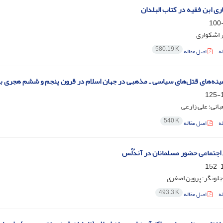
ری ابن فقیه در کتاب البلدان
 اشکواری
580.19 K
ه
اصل مقاله
مینه‌های قتل‌های سیاسی ـ مذهبی در جهان اسلام در قرون پنجم و ششم هجری با ت
1
بانی؛ علی زارعی
540 K
ه
اصل مقاله
اجتماعی حضور مسلمانان در آندُلُس
1
چلونگر؛ پروین اصغری
493.3 K
ه
اصل مقاله