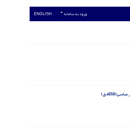
ورود به سامانه
ENGLISH
ی(656ه.ق)