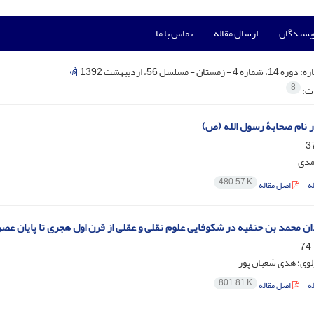
ویسندگان
ارسال مقاله
تماس با ما
ره:
دوره 14، شماره 4 - زمستان - مسلسل 56، اردیبهشت 1392
8
ات:
 نام صحابۀ رسول الله (ص)
مدی
480.57 K
ه
اصل مقاله
ان محمد بن حنفیه در شکوفایی علوم نقلی و عقلی از قرن اول هجری تا پایان عصر عباس
لوی؛ هدی شعبان پور
801.81 K
ه
اصل مقاله