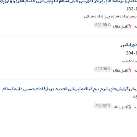
ختار و برنامه های مراکز آموزشی جهان اسلام (تا پایان قرن هفتم هجری) و اروپا
1
سین زاده شانه چی؛ آزاده طحانی
501.55 K
ه
اصل مقاله
اوراءالنهر
1
ی محجوب
449.06 K
ه
اصل مقاله
یخی گزارش‌های شرح نهج البلاغه ابن ابی الحدید دربارۀ امام حسین علیه السلام
804.52 K
ه
اصل مقاله