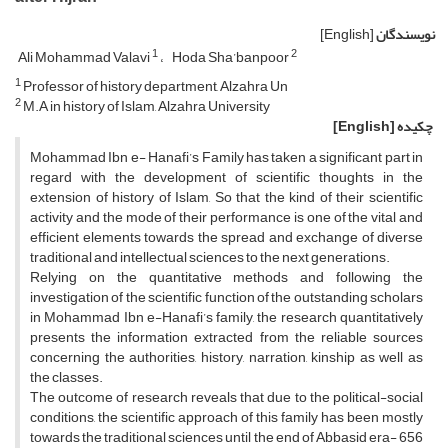
نویسندگان
[English]
1
2
Ali Mohammad Valavi
Hoda Sha’banpoor
1
Professor of history department, Alzahra Un
2
M.A in history of Islam, Alzahra University
چکیده
[English]
Mohammad Ibn e- Hanafi’s Family has taken a significant part in
regard with the development of scientific thoughts in the
extension of history of Islam, So that the kind of their scientific
activity and the mode of their performance is one of the vital and
efficient elements towards the spread and exchange of diverse
traditional and intellectual sciences to the next generations.
Relying on the quantitative methods and following the
investigation of the scientific function of the outstanding scholars
in Mohammad Ibn e-Hanafi’s family, the research quantitatively
presents the information extracted from the reliable sources
concerning the authorities, history, narration, kinship as well as
the classes.
The outcome of research reveals that due to the political-social
conditions, the scientific approach of this family has been mostly
towards the traditional sciences until the end of Abbasid era- 656