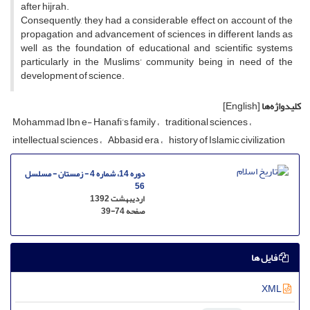
after hijrah.
Consequently, they had a considerable effect on account of the
propagation and advancement of sciences in different lands as
well as the foundation of educational and scientific systems
particularly in the Muslims’ community being in need of the
development of science.
کلیدواژه‌ها
[English]
Mohammad Ibn e- Hanafi’s family
traditional sciences
intellectual sciences
Abbasid era
history of Islamic civilization
دوره 14، شماره 4 - زمستان - مسلسل
56
اردیبهشت 1392
صفحه
39-74
فایل ها
XML