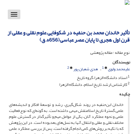
Toggle
vigation
تأثیر خاندان محمد بن حنفیه در شکوفایی علوم نقلی و عقلی از
قرن اول هجری تا پایان عصر عباسی(656ه.ق)
نوع مقاله : مقاله پژوهشی
نویسندگان
2
1
علیمحمد ولوی
هدی شعبان پور
1
استاد دانشگاه الزهرا،گروه تاریخ
2
کارشناس ارشد تاریخ اسلام، دانشگاه الزهرا
چکیده
خاندان‌ ابن‌حنفیه در روند شکل‌گیری، رشد و توسعۀ افکار و اندیشه‌های
علمی گسترۀ تاریخ اسلامنقش مهمی داشته است. به گونه‌ای که نوع فعالیت
علمی و نحوه عملکرد آنان، یکی از عوامل مهم و تأثیر‌گذار در گسترش علوم
مختلف نقلی و عقلی و انتقال آنها به نسل‌های بعدبوده است. در این پژوهش
که با تکیه بر روش‌های کمی انجام گرفته است، پس از بررسی عملکرد علمی