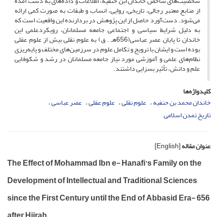
شخصیت‌های شاخص خاندان ابن حنفیه، اطلاعات و داده‌های به دست آمده
از منابع معتبر رجالی، تاریخی، روایی، انساب و طبقات به صورت کمی ارائه
می‌شود. دست‌آورد حاصل از این پژوهش در بردارنده این واقعیت است که
به دلیل شرایط سیاسی و اجتماعی جامعه مسلمانان، رویکردعلمی این
خاندان تا پایان عصر عباسی(656هـ . ق) به علوم نقلی بیش از علوم عقلی
بوده است و ایشان با ترویج و تکامل علوم در سرزمین‌های مختلف و پایه‌ریزی
نظام‌های علمی و آموزشی مورد نیاز جامعه مسلمانان در رشد و شکوفایی
علم و دانش، تأثیر بسزایی داشتند.
کلیدواژه‌ها
خاندان محمد بن حنفیه
علوم نقلی
علوم عقلی
عصر عباسی
تاریخ تمدن اسلامی
عنوان مقاله
[English]
The Effect of Mohammad Ibn e- Hanafi’s Family on the
Development of Intellectual and Traditional Sciences
since the First Century until the End of Abbasid Era- 656
after Hijrah