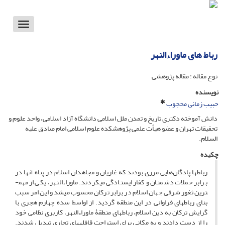
Toggle
vigation
رباط های ماوراءالنهر
نوع مقاله : مقاله پژوهشی
نویسنده
حبیب زمانی محجوب
دانش آموخته دکتری تاریخ و تمدن ملل اسلامی دانشگاه آزاد اسلامی، واحد علوم و
تحقیقات تهران و عضو هیأت علمی پژوهشکده علوم اسلامی امام صادق علیه
السلام.
چکیده
رباط­ها پادگان‌هایی مرزی بودند که غازیان و مجاهدان اسلام در پناه آنها در
برابر حملات دشمنان و کفار ایستادگی می­کردند. ماوراءالنهر، یکی از مهم­
ترین ثغور شرقی جهان اسلام در برابر ترکان محسوب می­شد و این امر سبب
بنای رباط­های فراوانی در این منطقه گردید. از اواسط سده چهارم هجری با
گرایش ترکان به دین اسلام، رباط­های منطقۀ ماوراءالنهر، کاربری نظامی خود
را از دست دادند و به مکانی برای استراحت قافله­های تجاری تبدیل شدند.