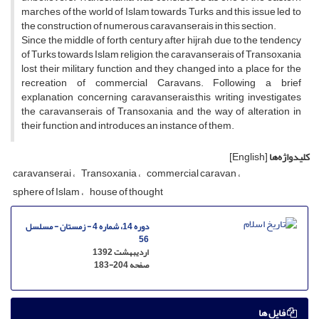
marches of the world of Islam towards Turks and this issue led to
the construction of numerous caravanserais in this section.
Since the middle of forth century after hijrah due to the tendency
of Turks towards Islam religion, the caravanserais of Transoxania
lost their military function and they changed into a place for the
recreation of commercial Caravans. Following a brief
explanation concerning caravanserais,this writing investigates
the caravanserais of Transoxania and the way of alteration in
their function and introduces an instance of them.
کلیدواژه‌ها
[English]
caravanserai
Transoxania
commercial caravan
sphere of Islam
house of thought
دوره 14، شماره 4 - زمستان - مسلسل
56
اردیبهشت 1392
صفحه
183-204
فایل ها