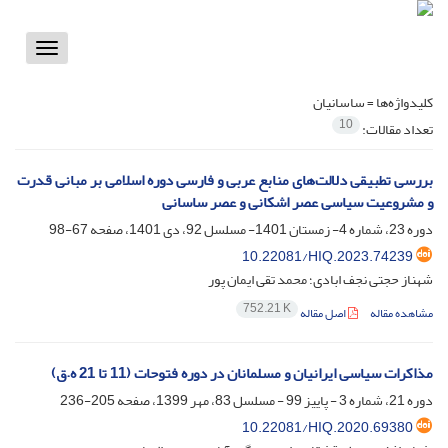
Toggle
vigation
کلیدواژه‌ها =
ساسانیان
10
تعداد مقالات:
بررسی تطبیقی دلالت‌های منابع عربی و فارسی دوره اسلامی بر مبانی قدرت
و مشروعیت سیاسی عصر اشکانی و عصر ساسانی
دوره 23، شماره 4- زمستان 1401- مسلسل 92، دی 1401، صفحه
67-98
10.22081/HIQ.2023.74239
شهناز حجتی نجف ابادی؛ محمد تقی ایمان پور
752.21 K
مشاهده مقاله
اصل مقاله
مذاکرات سیاسی ایرانیان و مسلمانان در دوره فتوحات (11 تا 21 ه.ق)
دوره 21، شماره 3 - پاییز 99 - مسلسل 83، مهر 1399، صفحه
205-236
10.22081/HIQ.2020.69380