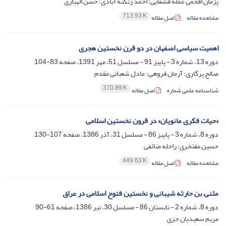
پژمان افخمی عمله قشقایی؛ احمد زنگنه آبادی؛ حسن الهیاری
713.93 K
مشاهده مقاله
اصل مقاله
اهمیت سیاسی اصفهان در دو قرن نخستین هجری
دوره 13، شماره 3 - پاییز 91 - مسلسل 51، مهر 1391، صفحه
83-104
صالح پرگاری؛ آرمان فروهی؛ عادل شعبانی مقدم
370.89 K
شناسنامه علمی شماره
اصل مقاله
«حیات فکری مانویان» در قرون نخستین اسلامی
دوره 8، شماره 3 - پاییز 86 - مسلسل 31، آذر 1386، صفحه
107-130
حسین مفتخری؛ راحله ضائفی
449.63 K
مشاهده مقاله
اصل مقاله
مثنی بن حارثه شیبانی و نخستین فتوح اسلامی در عراق
دوره 8، شماره 2 - تابستان 86 - مسلسل 30، تیر 1386، صفحه
61-90
مریم سعیدیان جزی