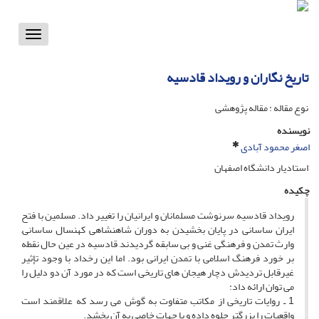
Toggle
vigation
تاریخ نگاران و رویداد قادسیه
نوع مقاله : مقاله پژوهشی
نویسنده
اصغر محمود آبادی
استادیار دانشگاه اصفهان
چکیده
رویداد قادسیه, سرنوشت مسلمانان و ایرانیان را تغییر داد. مسلمین با فتح
ایران ساسانى در پایان بخشیدن به دوران شاهنشاهى کهنسال ساسانى,
وارث تمدن و فرهنگى غنى و بى سابقه گردیدند, قادسیه در عین حال نقطه
بر خورد فرهنگ اسلامى با تمدن ایرانى بود. اما این رخداد با وجود تإثیر
غیرقابل تردیدش دچار هیجان هاى تاریخى است که در مورد آن دو دلیل را
مى توان ارائه داد:
1 ـ روایات تاریخى از مکاتب متفاوت به گوش مى رسد که علاقمند است
واقعیات را بزرگتر جلوه داده و یا جهات خاصى به آن بخشد.