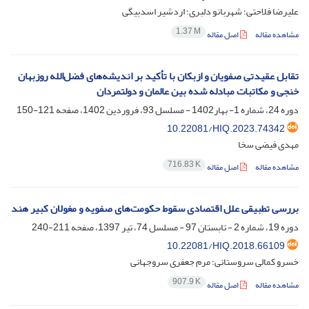
علیرضا فلاحتی؛ شهربانو دلبری؛ اردشیر اسدبیگی
1.37 M
مشاهده مقاله
اصل مقاله
تقابل عقیدتی صفویان و ازبکان با تأکید بر اندیشه‌های فضل‌الله روزبهان
خنجی و مکاتبات مبادله شده بین عالمان و دولتمردان
دوره 24، شماره 1- بهار1402 - مسلسل 93، فروردین 1402، صفحه
121-150
10.22081/HIQ.2023.74342
مهدی فیضی سخا
716.83 K
مشاهده مقاله
اصل مقاله
بررسی تطبیقی علل اقتصادی سقوط حکومت‌های صفویه و مغولان کبیر هند
دوره 19، شماره 2 - تابستان 97 - مسلسل 74، تیر 1397، صفحه
211-240
10.22081/HIQ.2018.66109
خسرو کمالی سروستانی؛ مرم جعفری سروجهانی
907.9 K
مشاهده مقاله
اصل مقاله