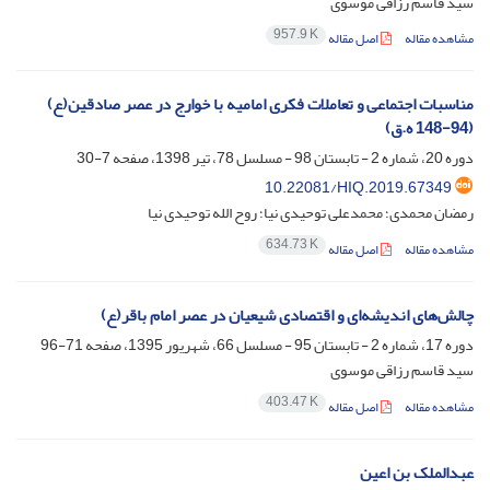
سید قاسم رزاقی موسوی
957.9 K
مشاهده مقاله
اصل مقاله
مناسبات اجتماعی و تعاملات فکری امامیه با خوارج در عصر صادقین(ع)
(94-148 ه.ق)
دوره 20، شماره 2 - تابستان 98 - مسلسل 78، تیر 1398، صفحه
7-30
10.22081/HIQ.2019.67349
رمضان محمدی؛ محمدعلی توحیدی نیا؛ روح الله توحیدی نیا
634.73 K
مشاهده مقاله
اصل مقاله
چالش‌های اندیشه‌ای و اقتصادی شیعیان در عصر امام باقر(ع)
دوره 17، شماره 2 - تابستان 95 - مسلسل 66، شهریور 1395، صفحه
71-96
سید قاسم رزاقی موسوی
403.47 K
مشاهده مقاله
اصل مقاله
عبدالملک بن اعین