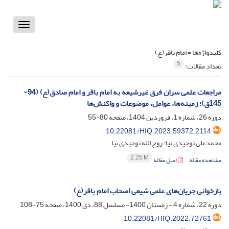
Toggle
vigation
کلیدواژه‌ها =
امام باقر(ع)
5
تعداد مقالات:
مراجعات علمی سران فرق غیرشیعه به امام باقر و امام صادق(ع) (94-
145ق)؛ زمینه‌ها، عوامل، موضوعات و واکنش‌ها
دوره 26، شماره 1، فروردین 1404، صفحه
80-55
10.22081/HIQ.2023.59372.2114
محمدعلی توحیدی نیا؛ روح الله توحیدی نیا
2.25 M
مشاهده مقاله
اصل مقاله
بازخوانی جریان‌های علمی شیعی اصحاب امام باقر(ع)
دوره 22، شماره 4 - زمستان 1400- مسلسل 88، دی 1400، صفحه
75-108
10.22081/HIQ.2022.72761