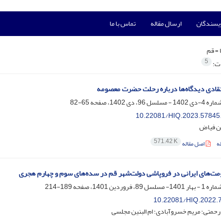
ویسندگان
ارسال مقاله
تماس با ما
 =
قم
5
ات:
قادی دیدگاه‌ها درباره رحلت حضرت معصومه
65-82
10.22081/HIQ.2023.57845
 فیاض
571.42 K
ه
اصل مقاله
‌های ایرانی در فروپاشی دولت‌شهر قم در سده‌های سوم و چهارم هجری
189-214
10.22081/HIQ.2022.
حمتی؛ مریم خسروآبادی؛ ام البنین مجلسی