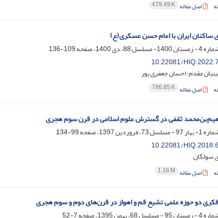
479.49 K
ه
اصل مقاله
ی ساکنان ایران با امام حسن عسکری(ع)
109-136
10.22081/HIQ.2022.
یان مقدم؛ احسان جعفری پور
786.85 K
ه
اصل مقاله
هیم‌بن‌محمد ثقفی در گسترش علوم اسلامی در قرن سوم هجری
99-134
10.22081/HIQ.2018.
ی سولگان
1.16 M
ه
اصل مقاله
کری دو حوزه علمی تشیع قم و اهواز در قرنهای دوم و سوم هجری
7-52