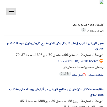
Toggle
vigation
کلیدواژه‌ها =
منابع تاریخی
2
تعداد مقالات:
سیر تاریخی ذکر رجزهای شهدای کربلا در منابع تاریخی قرن دوم تا ششم
هجری
دوره 18، شماره 2 - تابستان 96، مسلسل 70، دی 1396، صفحه
37-70
10.22081/HIQ.2018.65024
رمضان محمدی؛ محمد محمدی‌فر
1.16 M
مشاهده مقاله
اصل مقاله
مقایسة ساختار متن قرآن و منابع تاریخی در گزارش رویدادهای منتخب
عصر نبوی
دوره 10، شماره 3 - پاییز 88 - مسلسل 39، مهر 1388، صفحه
7-45
محسن الویری؛ محمد حسن اخلاقی