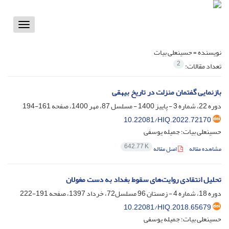
Toggle
vigation
نویسنده =
حسینعلی بیات
2
تعداد مقالات:
بازنمایی گفتمان منزلت در تاریخ بیهقی
دوره 22، شماره 3 - پاییز 1400 - مسلسل 87، مهر 1400، صفحه
161-194
10.22081/HIQ.2022.72170
حسینعلی بیات؛ جمیله یوسفی
642.77 K
مشاهده مقاله
اصل مقاله
تحلیل انتقادی روایت‌های سقوط بغداد به دست مغولان
دوره 18، شماره 4 - زمستان 96 مسلسل72، خرداد 1397، صفحه
191-222
10.22081/HIQ.2018.65679
حسینعلی بیات؛ جمیله یوسفی