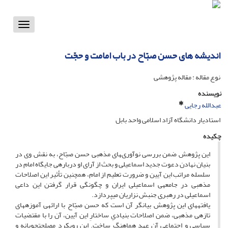
Toggle
vigation
اندیشه ‏هاى حسن صبّاح‏ در باب امامت و حجّت‏
نوع مقاله : مقاله پژوهشی
نویسنده
عبدالله رجایی
استادیار دانشگاه آزاد اسلامی واحد بابل
چکیده
این پژوهش ضمن بررسى نوآورى‏هاى مذهبى حسن صبّاح، به نقش وى در
بنیان نهادن دعوت جدید اسماعیلى و بحث از آراى او درباره‏ى جایگاه امام در
سلسله مراتب این آیین و ضرورت تعلیم از امام، هم‏چنین تأثیر این اصلاحات
مذهبى در جامعه‏ى اسماعیلى ایران و چگونگى قرار گرفتن این داعى
اسماعیلى در رهبرى جنبش نزاریان مى‏پردازد.
یافته‏هاى این پژوهش بیانگر آن است که حسن صبّاح با ارائه‏ى آموزه‏هاى
تازه‏ى مذهبى، ضمن اصلاحات بنیادىِ ساختارِ این آیین، آن را با مقتضیات
سیاسى و اجتماعى آن عهد هماهنگ ساخت. این رویکرد مصلحت‏جویانه و