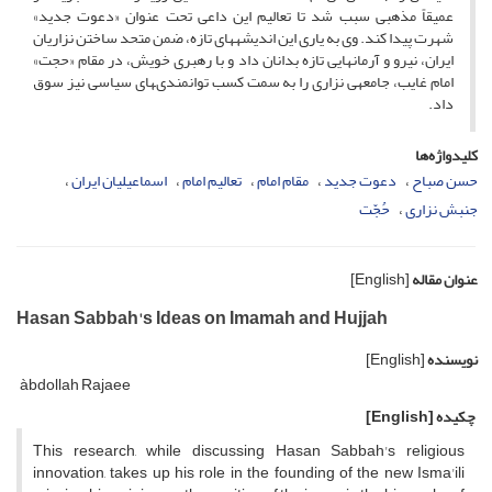
عمیقاً مذهبى سبب شد تا تعالیم این داعى تحت عنوان «دعوت جدید»
شهرت پیدا کند. وى به یارى این اندیشه‏هاى تازه، ضمن متحد ساختن نزاریان
ایران، نیرو و آرمان‏هایى تازه بدانان داد و با رهبرى خویش، در مقام «حجت»
امام غایب، جامعه‏ى نزارى را به سمت کسب توانمندى‏هاى سیاسى نیز سوق
داد.
کلیدواژه‌ها
حسن صباح
دعوت جدید
مقام امام
تعالیم امام
اسماعیلیان ایران
جنبش نزارى
حُجّت
عنوان مقاله
[English]
Hasan Sabbah's Ideas on Imamah and Hujjah
نویسنده
[English]
àbdollah Rajaee
چکیده
[English]
This research, while discussing Hasan Sabbah's religious
innovation, takes up his role in the founding of the new Isma'ili