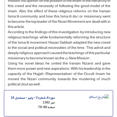
mission, his opinion on the position of the imam in the hierarchy of
this creed and the necessity of following the good model of the
imam. Also, the effect of these religious reforms on the Iranian
Isma'ili community and how this Isma'ili da'i, or missionary, went
to become the top leader of the Nizari Movement are dealt with in
this article.
According to the findings of this investigation, by introducing new
religious teachings, while fundamentally reforming the structure
of the Isma'ili movement, Hasan Sabbah adapted the new creed
to the social and political necessities of the time. This adroit and
deeply religious approach caused the teachings of this particular
missionary to become known as the ٹ New Mission'.
Using his novel ideas, he united the Iranian Nizaris and gave
them more power and new aspirations. With his leadership in the
capacity of the Hujjah (Representative) of the Occult Imam, he
moved the Nizari community towards the mustering of much
political clout as well.
دوره 4، شماره 3 - پاییز - مسلسل 15
مهر 1382
صفحه
79-98