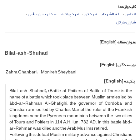
کلیدواژه‌ها
اندلس
بلاط الشهداء
نبرد تور
نبرد پواتیه
عبدالرحمن غافقى
شارل مارتل
عنوان مقاله
[English]
Bilat-ash-Shuhad
نویسندگان
[English]
Zahra Ghanbari
Monireh Sheybani
چکیده
[English]
Bilat-ash-Shuhadؤ (Battle of Poitiers of Battle of Tours) is the
name of a battle which took place between Muslim armies led by
àbd-ar-Rahman Al-Ghafighi, the governor of Cordoba, and
Christian armies led by Charles Martel, the ruler of the Frankish
kingdoms, near the Pyrenees mountains, between the two cities
of Tours and Poitiers in 114 A.H. lun., 732 AD. In this battle àbd-
ar-Rahman was killed and the Arab Muslims retired.
Following this defeat, Muslim military advance against Christians