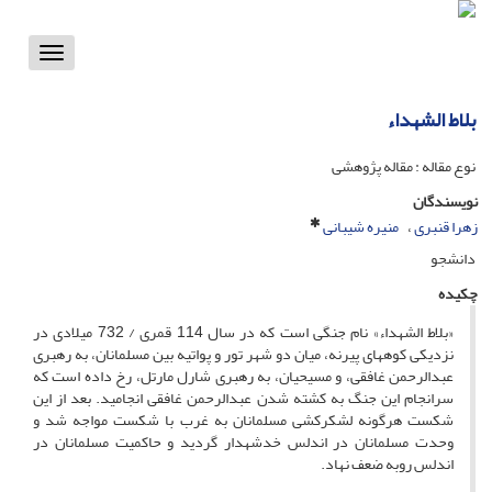
Toggle
vigation
بلاط الشهداء
نوع مقاله : مقاله پژوهشی
نویسندگان
زهرا قنبری
منیره شیبانی
دانشجو
چکیده
«بلاط الشهداء» نام جنگى است که در سال 114 قمرى / 732 میلادى در
نزدیکى کوه‏هاى پیرنه، میان دو شهر تور و پواتیه بین مسلمانان، به رهبرى
عبدالرحمن غافقى، و مسیحیان، به رهبرى شارل مارتل، رخ داده است که
سرانجام این جنگ به کشته شدن عبدالرحمن غافقى انجامید. بعد از این
شکست هرگونه لشکرکشى مسلمانان به غرب با شکست مواجه شد و
وحدت مسلمانان در اندلس خدشه‏دار گردید و حاکمیت مسلمانان در
اندلس روبه ضعف نهاد.