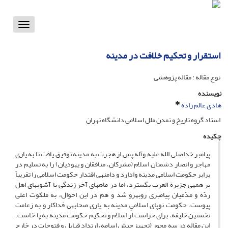
Toggle
vigation
استقرار و تحکیم خلافت در مدینه‏
نوع مقاله : مقاله پژوهشی
نویسنده
هادی عالم زاده
استاد گروه تاریخ و تمدن ملل اسلامى دانشگاه تهران
چکیده
پیامبر خداصلى الله علیه وآله پس از هجرت به مدینه توفیق یافت تا به یارى
مهاجر و انصار دشمنان اسلام (مشرکان، منافقان و یهودیان) را به تسلیم در
برابر حکومت اسلامى مدینه وادارد و دامنه‏ى اقتدار حکومت اسلامى را تقریباً
بر همه‏ى جزیرة العرب بگسترد، اما در ماه‏هاى آخر زندگى با آشوب‏هاى اهل
ردّه و مدّعیان پیامبرى روبه‏رو شد و هم در این احوال، به ملکوت اعلى
پیوست. حکومت نوپاى اسلامىِ مدینه به یارى صحابه‏ى فداکار و به زعامت
نخستین خلیفه، براى حراست از اسلام و تحکیم حکومت مدینه به پا خاست.
این مقاله در سه محور (تجهیز جیش اسامه، ارتداد قبایل و فتوحات در خارج