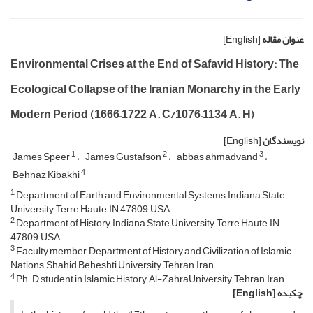
عنوان مقاله
[English]
Environmental Crises at the End of Safavid History: The
Ecological Collapse of the Iranian Monarchy in the Early
Modern Period (1666–1722 A. C/1076–1134 A. H)
نویسندگان
[English]
1
2
3
James Speer
James Gustafson
abbas ahmadvand
4
Behnaz Kibakhi
1
Department of Earth and Environmental Systems, Indiana State
University, Terre Haute, IN 47809, USA
2
Department of History, Indiana State University, Terre Haute, IN
47809, USA
3
Faculty member, Department of History and Civilization of Islamic
Nations, Shahid Beheshti University, Tehran, Iran
4
Ph. D student in Islamic History, Al-ZahraUniversity, Tehran, Iran
چکیده
[English]