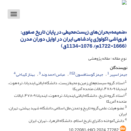
Toggle
vigation
«ضمیمه»بحران‌های زیست‌محیطی در پایان تاریخ صفوی:
فروپاشی اکولوژی پادشاهی ایران در اوایل دوران مدرن
(1666-1722م/ 1076-1134ق)
نوع مقاله : مقاله پژوهشی
نویسندگان
4
3
2
1
جیمز اسپیر
جیمز گوستافسون
عباس احمد وند
بهناز کیباخی
1
استاد گروه سیستم‌های زمین و محیط زیست، دانشگاه ایالتی ایندیانا، تره هوت،
ایندیانا ۴۷۸۰۹، ایالات متحده آمریکا
2
استاد گروه تاریخ، دانشگاه ایالتی ایندیانا، تره هوت، ایندیانا ۴۷۸۰۹، ایالات
متحده آمریکا
3
عضو هیئت علمی گروه تاریخ و تمدن ملل اسلامی دانشگاه شهید بهشتی، تهران،
ایران
4
دانش‌آموخته دکترای تاریخ اسلام، دانشگاه الزهراء، تهران، ایران
10.22081/HIQ.2024.77282