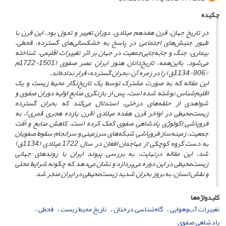
چکیده
در تاریخ جهان، قرن هفدهم میلادی، دوران تغییر و تحول بود. این قرن با
ظهور جنبش
های اجتماعی در پاسخ به خشکسالی
های گسترده، قحطی،
بیماری، جنگ و جابه‌جایی‌جمعیت در جهان بر اثر تغییرات اقلیمی، شناخته
می
شود. بااین‌همه، تاریخ
دانان هنوز ایرانِ عصر صفوی (1501-1722م
/906-1134ق) را در زمره آن «بحران گسترده» قرار نداده
اند.
این مقاله که به صورت مشترک توسط یک تاریخ‌نگار محیط زیست و یک
اقلیم‌شناس
نوشته شده است، پس از بازنگری منابع اوّلیه دوران صفوی و
شواهدی از حلقه‌های درختی، استدلال می‌کند که بحران گسترده
زیست‌محیطی در اواخر قرن هفده میلادی (قرن یازده هجری قمری)، به
فروپاشی اکولوژی پادشاهی صفوی کمک کرده است. کاهش منابع و اُفت
جمعیت، زمینه‌ساز فروپاشی شبکه‌های سرزمینی و سرانجام سقوط صفویان
به دست گروه کوچکی از مهاجمان افغان در سال 1722 میلادی (1134ق)
شد. این مقاله درنهایت، به بررسی پیوند ایران با روندهای جهانی
زیست‌محیطی در این دوره می‌پردازد و نشان می‌دهد که چگونه شرایط محلی
و نقش انسان، به بروز بحران شدید زیست‌محیطی در ایران منجر شد
کلیدواژه‌ها
تغییرات آب‌وهوایی
گاه‌شناسی درختان
تاریخ محیط زیست
قحطی
پادشاهی صفوی