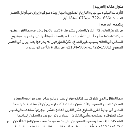
عنوان مقاله
[العربیة]
الأزمات البیئیة فی نهایة التاریخ الصفوی: انهیار بیئة ملوکیة إیران فی أوائل العصر
الحدیث (1666-1722م/1076-1134ق)
چکیده
[العربیة]
فی تاریخ العالم، کان القرن السابع عشر فترة تغییر وتحول. یُعرف هذا القرن بظهور
حرکات اجتماعیة رداً على انتشار الجفاف، والمجاعة، والأمراض، والحروب، ونزوح
السکان فی العالم بسبب تغیر المناخ. لکنّ المؤرخین لم یدرجوا بعد إیران فی العصر
الصفوی (1501-1722م/906-1134م) فی دائرة «الأزمة الواسعة».
هذا المقال، الذی شارک فی کتابته مؤرخ بیئی وعالم مناخ، بعد مراجعة المصادر
المبکرة للعصر الصفوی والأدلة من حلقات الأشجار، یرى أن الأزمة البیئیة واسعة
النطاق فی نهایة القرن السابع عشر (القرن الحادی عشر الهجری) ساهمت فی انهیار
بیئة الملوکیة الصفویة. وأدى انخفاض الموارد وتراجع عدد السکان إلى انهیار
الشبکات الإقلیمیة وسقوط الصفویین على ید مجموعة صغیرة من الغزاة الأفغان عام
1722م (1134هـ). وأخیراً، یتناول هذا المقال ارتباط إیران بالاتجاهات البیئیة