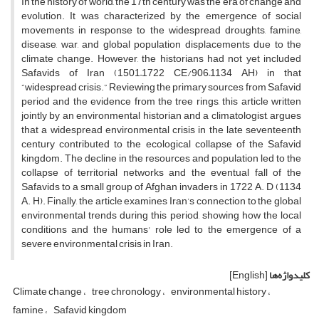
In the history of world, the 17th century was the era of change and
evolution. It was characterized by the emergence of social
movements in response to the widespread droughts, famine,
disease, war, and global population displacements due to the
climate change. However, the historians had not yet included
Safavids of Iran (1501–1722 CE/906–1134 AH) in that
“widespread crisis.” Reviewing the primary sources from Safavid
period and the evidence from the tree rings, this article written
jointly by an environmental historian and a climatologist, argues
that a widespread environmental crisis in the late seventeenth
century contributed to the ecological collapse of the Safavid
kingdom. The decline in the resources and population led to the
collapse of territorial networks and the eventual fall of the
Safavids to a small group of Afghan invaders in 1722 A. D (1134
A. H). Finally, the article examines Iran’s connection to the global
environmental trends during this period, showing how the local
conditions and the humans' role led to the emergence of a
severe environmental crisis in Iran.
کلیدواژه‌ها
[English]
Climate change
tree chronology
environmental history
famine
Safavid kingdom