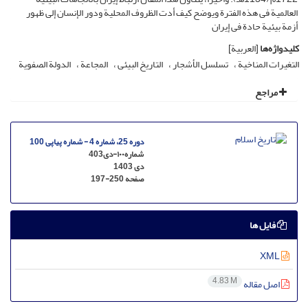
العالمیة فی هذه الفترة ویوضح کیف أدت الظروف المحلیة ودور الإنسان إلى ظهور
أزمة بیئیة حادة فی إیران
کلیدواژه‌ها
[العربیة]
التغیرات المناخیة
تسلسل الأشجار
التاریخ البیئی
المجاعة
الدولة الصفویة
مراجع
دوره 25، شماره 4 - شماره پیاپی 100
شماره۱۰۰-دی403
دی 1403
صفحه
197-250
فایل ها
XML
4.83 M
اصل مقاله