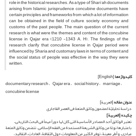
role in the historical researches. As a type of Shari'ah documents
arising from Islamic jurisprudence, concubine documents have
certain principles and frameworks from which a lot of information
can be obtained in the field of culture, society, economy and
customs of the past people. The main question of the current
research is what were the themes and content of the concubine
license in Qajar era (1210 -1343 A. H). The findings of the
research clarify that concubine license in Qajar period were
influenced by Sharia and customary laws in terms of content and
the social status of people was effective in the way they were
written.
کلیدواژه‌ها
[English]
documentary research
Qajar era
social history
marriage
concubine license
عنوان مقاله
[العربیة]
دراسة تحلیلیّة لمضمون وثائق المتعة فی العصر القاجاری
چکیده
[العربیة]
تعتبر الوثائق أحد المصادر الأساسیة التی کان لها دوراً مهماً فی البحث التاریخی،
باعتبارها نوعًا من وثائق الشریعة المستمدة من الفقه الإسلامی. تتضمن وثائق المتعة
مبادىء و أطر معینة، توفر الکثیر من المعلومات حول الثقافة، العادات، التقالید،