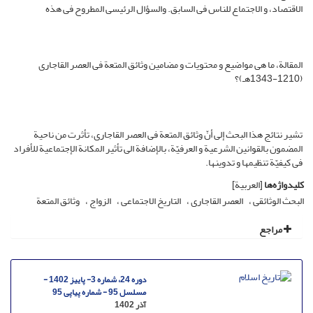
الاقتصاد، و الاجتماع للناس فی السابق. والسؤال الرئیسی المطروح فی هذه
المقالة، ما هی مواضیع و محتویات و مضامین وثائق المتعة فی العصر القاجاری
(1210-1343هـ)؟
تشیر نتائج هذا البحث إلى أنّ وثائق المتعة فی العصر القاجاری، تأثرت من ناحیة
المضمون بالقوانین الشرعیة و العرفیّة، بالإضافة الى تأثیر المکانة الإجتماعیة للأفراد
فی کیفیّة تنظیمها و تدوینها.
کلیدواژه‌ها
[العربیة]
البحث الوثائقی
العصر القاجاری
التاریخ الاجتماعی
الزواج
وثائق المتعة
مراجع
دوره 24، شماره 3- پاییز 1402 -
مسلسل 95 - شماره پیاپی 95
آذر 1402