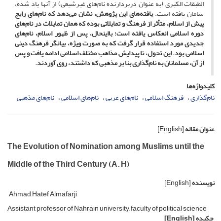
الطبقات الکبری (به عنوان دربردارنده نام‌های غیرشیعی) از آنها یاد شده،
سامان یافته است.
یافته‌های این پژوهش، نشان می‌دهد که نام‌های رایج
پیش از اسلام، متأثر از فرهنگ و تمایلاتی بوده که همان تمایلات در نام‌های
دوره اسلامی انعکاس یافته است؛ بااینحال، پس از ظهور اسلام، نام‌های
جدیدی مورد استفاده قرار گرفت که به صورت ویژه، بیانگر فرهنگ دینی
اسلامی بود. این تحول، تا پیدایش مذاهب مختلف اسلامی ادامه یافت و پس
از آن، مسلمانان به نام‌گذاری بنا بر مذهبی که داشتند، روی آوردند.
کلیدواژه‌ها
نام‌گذاری
فرهنگ اسلامی
نام‌های عربی
نام‌های اسلامی
نام‌های مذهبی
عنوان مقاله
[English]
The Evolution of Nomination among Muslims until the
Middle of the Third Century (A. H)
نویسنده
[English]
Ahmad Hatef Almafarji
Assistant professor of Nahrain university, faculty of political science
چکیده
[English]