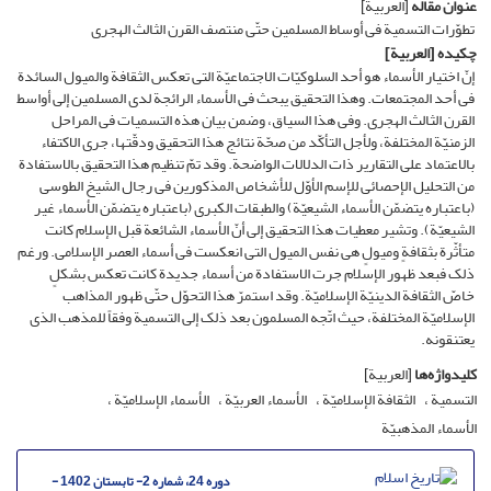
عنوان مقاله
[العربیة]
تطوّرات التسمیة فی أوساط المسلمین حتّى منتصف القرن الثالث الهجری
چکیده
[العربیة]
إنّ اختیار الأسماء هو أحد السلوکیّات الاجتماعیّة التی تعکس الثقافة والمیول السائدة
فی أحد المجتمعات. وهذا التحقیق یبحث فی الأسماء الرائجة لدى المسلمین إلى أواسط
القرن الثالث الهجری. وفی هذا السیاق، وضمن بیان هذه التسمیات فی المراحل
الزمنیّة المختلفة، ولأجل التأکّد من صحّة نتائج هذا التحقیق ودقّتها، جرى الاکتفاء
بالاعتماد على التقاریر ذات الدلالات الواضحة. وقد تمّ تنظیم هذا التحقیق بالاستفادة
من التحلیل الإحصائی للإسم الأوّل للأشخاص المذکورین فی رجال الشیخ الطوسی
(باعتباره یتضمّن الأسماء الشیعیّة) والطبقات الکبرى (باعتباره یتضمّن الأسماء غیر
الشیعیّة). وتشیر معطیات هذا التحقیق إلى أنّ الأسماء الشائعة قبل الإسلام کانت
متأثّرة بثقافةٍ ومیولٍ هی نفس المیول التی انعکست فی أسماء العصر الإسلامی. ورغم
ذلک فبعد ظهور الإسلام جرت الاستفادة من أسماء جدیدة کانت تعکس بشکلٍ
خاصّ الثقافة الدینیّة الإسلامیّة. وقد استمرّ هذا التحوّل حتّى ظهور المذاهب
الإسلامیّة المختلفة، حیث اتّجه المسلمون بعد ذلک إلى التسمیة وفقاً للمذهب الذی
یعتنقونه.
کلیدواژه‌ها
[العربیة]
التسمیة
الثقافة الإسلامیّة
الأسماء العربیّة
الأسماء الإسلامیّة
الأسماء المذهبیّة
دوره 24، شماره 2- تابستان 1402 -