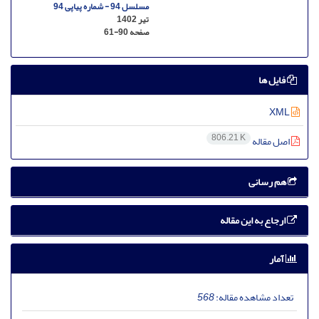
مسلسل 94 - شماره پیاپی 94
تیر 1402
صفحه
61-90
فایل ها
XML
806.21 K
اصل مقاله
هم رسانی
ارجاع به این مقاله
آمار
تعداد مشاهده مقاله:
568