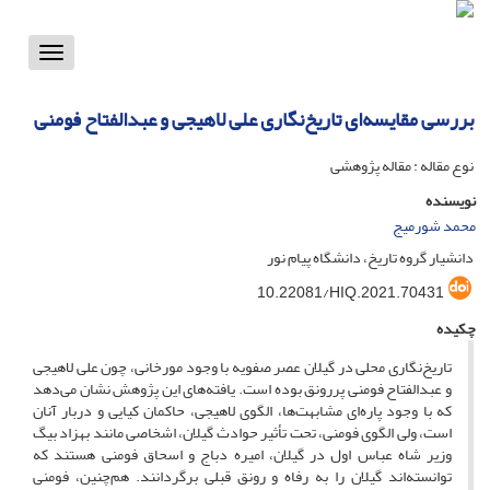
Toggle
vigation
بررسی مقایسه‌ای تاریخ‌نگاری علی لاهیجی و عبدالفتاح فومنی
نوع مقاله : مقاله پژوهشی
نویسنده
محمد شورمیج
دانشیار گروه تاریخ، دانشگاه پیام نور
10.22081/HIQ.2021.70431
چکیده
تاریخ‌نگاری محلی در گیلان عصر صفویه با وجود مورخانی، چون علی لاهیجی
و عبدالفتاح فومنی پررونق بوده است. یافته‌های این پژوهش نشان می‌دهد
که با وجود پاره‌ای مشابهت‌ها، الگوی لاهیجی، حاکمان کیایی و دربار آنان
است، ولی الگوی فومنی، تحت تأثیر حوادث گیلان، اشخاصی مانند بهزاد بیگ
وزیر شاه عباس اول در گیلان، امیره دباج و اسحاق فومنی هستند که
توانسته‌اند گیلان را به رفاه و رونق قبلی برگردانند. هم‌چنین، فومنی