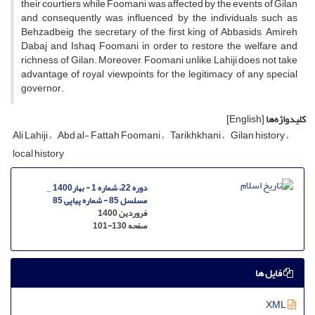
their courtiers while Foomani was affected by the events of Gilan
and consequently was influenced by the individuals such as
Behzadbeig, the secretary of the first king of Abbasids, Amireh
Dabaj and Ishaq Foomani in order to restore the welfare and
richness of Gilan. Moreover, Foomani unlike Lahiji does not take
advantage of royal viewpoints for the legitimacy of any special
governor.
کلیدواژه‌ها
[English]
Ali Lahiji
Abd al- Fattah Foomani
Tarikhkhani
Gilan history
local history
دوره 22، شماره 1 - بهار1400 _
مسلسل 85 - شماره پیاپی 85
فروردین 1400
صفحه
101-130
فایل ها
XML