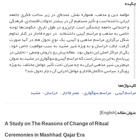
چکیده
مؤلفه دین و مذهب، همواره نقش عمده‌ای در زیر ساخت فکری جامعه
ایرانی داشته است و تأثیر مستقیم آن در بیشتر تحولات اقتصادی، فرهنگی
و اجتماعی جامعه چشمگیر است. ازاین‌رو در طول تاریخ، حکومت‌ها توجه
خاصی به مذهب و مراسم آیینی داشته‌اند. در دوره قاجار در کنار تداوم
شکل برگزاری مراسم مذهبی و آیینی، یک نوع تحول هم در آنها صورت
گرفت. ایالت خراسان و به ویژه شهر مشهد به سبب موقعیت خاص خود،
یکی از مراکز اصلی این تحول بود. مقاله پیش رو با روش وصفی - تحلیلی در
پی پاسخ به این پرسش است که مراسم آیینی وسوگواری در مشهد به عنوان
مهم‌ترین شهر مذهبی ایران به چه میزان تحت تأثیر عوامل مختلف، به ویژه
رویکرد سیاسی حاکمان قاجار و عوامل اجرایی آن دچار تحول شد؟
کلیدواژه‌ها
مراسم آیینی
مراسم سوگواری
عصر قاجار
خراسان
مشهد
عنوان مقاله
[English]
A Study on The Reasons of Change of Ritual
Ceremonies in Mashhad, Qajar Era