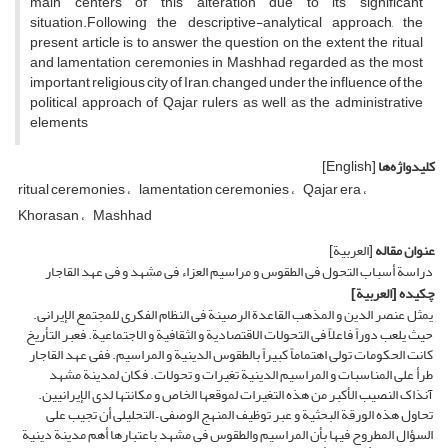
main centers of this alteration due to its significant
situation.Following the descriptive-analytical approach, the
present article is to answer the question on the extent the ritual
and lamentation ceremonies in Mashhad regarded as the most
important religious city of Iran, changed under the influence of the
political approach of Qajar rulers as well as the administrative
elements
کلیدواژه‌ها
[English]
ritual ceremonies
lamentation ceremonies
Qajar era
Khorasan
Mashhad
عنوان مقاله
[العربیة]
دراسة أسباب التحول فی الطقوس و مراسیم العزاء فی مشهد و فی عهد القاجار
چکیده
[العربیة]
یمثل عنصر الدین و المذهب القاعدة الرصینة فی النظام الفکری للمجتمع الإیرانی.
حیث یلعب دوراً فاعلاً فی التحولات الاقتصادیة و الثقافیة و الاجتماعیة. فعبر التأریخ
کانت الحکومات تولی اهتماماً کبیراً بالطقوس الدینیة و المراسیم. ففی عهد القاجار
طرأ على المناسبات و المراسیم الدینیة تغیرات و تحولات. فکان لمدینة مشهد
آنذاک النصیب الأکبر من هذه التغیرات لموقعها الخاص و مکانتها لدى الإیرانیین.
تحاول هذه الورقة البحثیة و عبر توظیف المنهج الوصفی – التحلیلی أن تجیب على
السؤال المطروح فیها بأن المراسیم والطقوس فی مشهد باعتبارها أهم مدینة دینیة