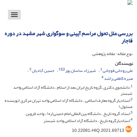
Toggle
vigation
بررسی علل تحول مراسم آیینی و سوگواری شهر مشهد در دوره
قاجار
نوع مقاله : مقاله پژوهشی
نویسندگان
3
2
1
علی روحانی قوچانی
شهرزاد ساسان پور
حسین آبادیان
4
منیره کاظمی راشد
1
دانشجوی دکتری ،گروه تاریخ ایران بعد از اسلام ، دانشگاه آزاد اسلامی واحد
شبستر
2
استادیار گروه معارف اسلامی ، دانشگاه آزاد اسلامی واحد تهران مرکزی (نویسنده
مسئول)
3
استاد گروه تاریخ ، دانشگاه بین المللی امام خمینی(ره) ، واحد قزوین
4
استادیارگروه تاریخ ، دانشگاه آزاد اسلامی واحد شبستر
10.22081/HIQ.2021.69713