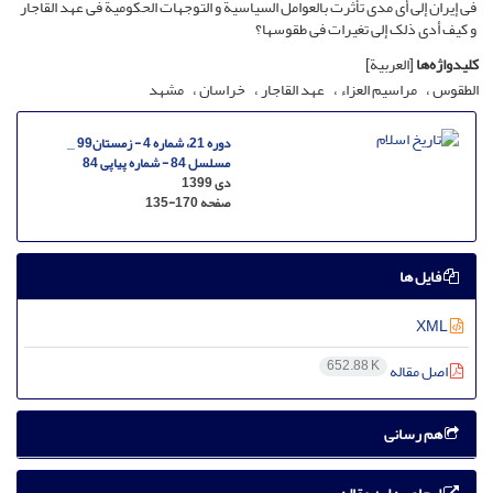
فی إیران إلى أی مدى تأثرت بالعوامل السیاسیة و التوجهات الحکومیة فی عهد القاجار
و کیف أدى ذلک إلى تغیرات فی طقوسها؟
کلیدواژه‌ها
[العربیة]
الطقوس
مراسیم العزاء
عهد القاجار
خراسان
مشهد
دوره 21، شماره 4 - زمستان99 _
مسلسل 84 - شماره پیاپی 84
دی 1399
صفحه
135-170
فایل ها
XML
652.88 K
اصل مقاله
هم رسانی