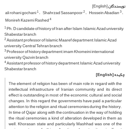
نویسندگان
[English]
1
2
3
ali rohani gochani
Shahrzad Sassanpoor
Hossein Abadian
4
Monireh Kazemi Rashed
1
Ph. D candidate of history of Iran after Islam, Islamic Azad university,
Shabestar branch
2
Assistant professor of Islamic Maaref department, Islamic Azad
university, Central Tehran branch
3
Professor of history department, imam Khomeini international
university, Qazvin branch
4
Assistant professor of history department, Islamic Azad university,
Shabestar branch
چکیده
[English]
The element of religion has been of main role in regard with the
intellectual infrastructure of Iranian community and its direct
effect is outstanding in most of the economic, cultural, and social
changes. In this regard, the governments have paid a particular
attention to the religion and ritual ceremonies during the history.
In time of Qajar, along with the continuation in the way of holding
the ritual ceremonies, a kind of alteration developed in them as
well. Khorasan state and particularly Mashhad was one of the