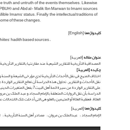
he truth and untruth of the events themselves. Likewise,
d (PBUH) and Abd al- Malik Ibn Marwan to Imami sources
le Imams’ status. Finally, the intellectual traditions of
 some of these changes.
کلیدواژه‌ها
[English]
hiites’ hadith based sources
عنوان مقاله
[العربیة]
المصداقیة التأریخیة للتقاریر الشیعیة عند مقارنتها بالتقاریر التأریخیة
چکیده
[العربیة]
اختلاف المنهج فی نقل الأحداث التأریخیة لدی مؤرخی الشیعة و السنة 
نقل الأحداث و التقاریر. تحاول هذه الدراسة أن تعالج التقاریر الواردة
على التقاریر الواردة عن سیرة ا
الدراسة بأن نقل الروایات المتعلقة بالإمام السجاد و عبد الملک بن مر
الغلاة. فعقلیة الغلاة أو المتهمین بالغلو هی التی أدخلت تلک الانتحالات عل
کلیدواژه‌ها
[العربیة]
الإمام السجاد‌
عبدالملک بن مروان
مصادر أهل السنة التأریخیة
ا