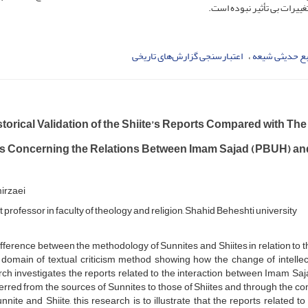
تغییرات بی تأثیر نبوده است.
بع حدیثی شیعه
اعتبارسنجی گزارش‌های تاریخی
torical Validation of the Shiite’s Reports Compared with The
s Concerning the Relations Between Imam Sajad (PBUH) and
irzaei
 professor in faculty of theology and religion, Shahid Beheshti university
fference between the methodology of Sunnites and Shiites in relation to the
 domain of textual criticism method showing how the change of intellectu
rch investigates the reports related to the interaction between Imam S
erred from the sources of Sunnites to those of Shiites and through the c
nnite and Shiite, this research is to illustrate that the reports related