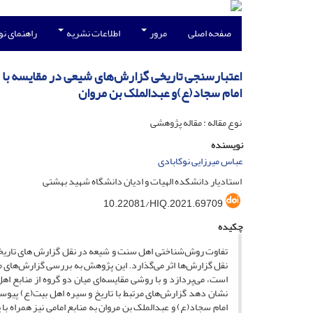
صفحه اصلی
مرور
اطلاعات نشریه
راهنمای ن
اعتبارسنجی تاریخی گزارش‌های شیعی در مقایسه با گ
امام سجاد(ع)‌و عبدالملک بن مروان
نوع مقاله : مقاله پژوهشی
نویسنده
عباس میرزایی نوکابادی
استادیار دانشکده الهیات و ادیان دانشگاه شهید بهشتی
10.22081/HIQ.2021.69709
چکیده
تفاوت روش‌شناختی اهل سنت و شیعه در نقل گزارش های تاریخی
نقل گزارش‌ها اثر می‌گذارد. این پژوهش به بررسی گزارش‌های مرت
است، می‌پردازد و با روشی مقایسه‌ای میان دو گروه از منابع 
نشان دهد گزارش‌های مرتبط با تاریخ و سیره اهل بیت(ع) پیوسته
امام سجاد(ع) ‌و عبدالملک بن مروان به منابع امامی نیز همراه 