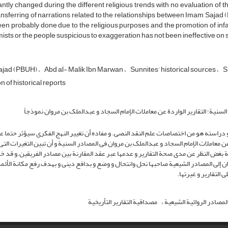
ntly changed during the different religious trends with no evaluation of t
ansferring of narrations related to the relationships between Imam Saja
en probably done due to the religious purposes and the promotion of infallib
ists or the people suspicious to exaggeration has not been ineffective on
ajad (PBUH)
Abd al- Malik Ibn Marwan
Sunnites’ historical sources
S
n of historical reports
 السنیة؛ التقاریر الواردة عن معاملات الإمام السجاد ‌و عبدالملک بن مروان نموذجاً
و دراسته هو من اختصاصات علم النقد النصی. و مفاده أن تغییر النهج الفکری سیؤثر حتما ع
 عن معاملات الإمام السجاد ‌و عبدالملک بن مروان فی المصادر السنیة و أن تبین التغیرات الت
ئمة أهل البیت7 بفعل المتغیرات الدینیة بغض النظر عن مدى صحة التقاریر و عدمها عبر عقد المقارنة بین مصادر الفریقین.و ق
وان إلى المصادر الشیعیة صاحبها نحل وانتحال و وضع و بدافع دینی و بهدف رفع مکانة الأئم
ى التقاریر و غیرتها.
لمصادر الروائیة الشیعیة
مصداقیة التقاریر التأریخیة