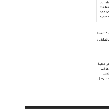
consta
the tr
has be
extrem
Imam S
validatio
لى عملیة
ی طرأت
د خلصت
ة من قبل