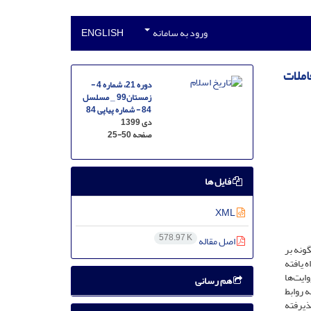
ورود به سامانه
ENGLISH
املات
دوره 21، شماره 4 -
زمستان99 _ مسلسل
84 - شماره پیاپی 84
دی 1399
صفحه
25-50
فایل ها
XML
578.97 K
اصل مقاله
ونه بر
 یافته
ایت‌ها
هم رسانی
 روابط
ذیرفته