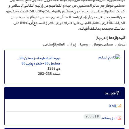
مسلمی قوقاز مع سائر المسلمین من جهة و انقطاعهم عن إرثهم الثقافی الإسلامی و
کذلک العالم الإسلامی من جهة أخرى فضلاً عن المواجهات و التقابلات الدینیة بینهم و
بین المسیحین. فی حین أن إیران استطاعت أن تحوی مسلمی القوقاز و غیرهم من
الدیانات الأخرى بتعاملها المبنی على احترام الرأی الآخر و التسامح أن تحافظ على
تماسک مجتمعه بمختلف أطیافه.
کلیدواژه‌ها
[العربیة]
قوقاز
مسلمی قوفاز
روسیا
إیران
العالم الإسلامی
دوره 20، شماره 4 - زمستان 98 _
مسلسل 80 - شماره پیاپی 80
دی 1398
صفحه
203-238
فایل ها
XML
908.31 K
اصل مقاله