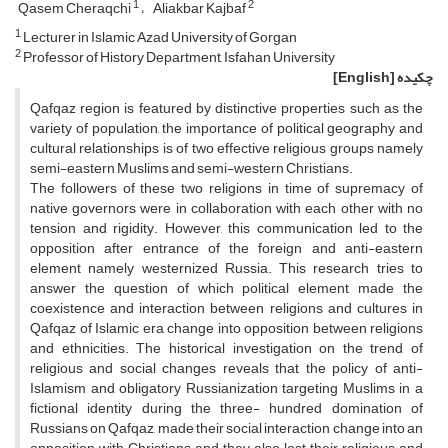
1
2
Qasem Cheraqchi
Aliakbar Kajbaf
1
Lecturer in Islamic Azad University of Gorgan
2
Professor of History Department, Isfahan University
چکیده
[English]
Qafqaz region is featured by distinctive properties such as the
variety of population, the importance of political geography and
cultural relationships is of two effective religious groups namely
semi-eastern Muslims and semi-western Christians.
The followers of these two religions in time of supremacy of
native governors were in collaboration with each other with no
tension and rigidity. However, this communication led to the
opposition after entrance of the foreign and anti-eastern
element namely westernized Russia. This research tries to
answer the question of which political element made the
coexistence and interaction between religions and cultures in
Qafqaz of Islamic era change into opposition between religions
and ethnicities. The historical investigation on the trend of
religious and social changes reveals that the policy of anti-
Islamism and obligatory Russianization targeting Muslims in a
fictional identity during the three- hundred domination of
Russians on Qafqaz, made their social interaction change into an