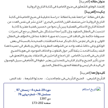
عنوان مقاله
[العربیة]
إقتضاء الوفاق المُتعمَّق فی منهج الامامیة فی کتابة التاریخ الروائیة
چکیده
[العربیة]
نظرة فی مقالة "مراجعة نقدیة لمقالة :دراسة تحلیلیة فی منهج الامامیة فی کتابة
التاریخ الروائیة حتی منتصف القرن الخامس الهجری" الذی نشر فی نفس العدد من
المجلة التاریخ الاسلامی الفصلیة یبین أن نحوا من خمسین قضیة مفتریة کاذبة
انتسبت الی المقال المنقود و إن کثیراً مما استشکل علی المقال یرجع الی تحیزات
مسبوقة حاکمة علی الناقد التی سببت له صورة خاطئة عما قرّره المؤلف فی المقال
الاولی. و علی الرغم من ذلک لاینکر صحة المناقشات الصحیحة بالنسبة الی بعض
الوثائق و فی دلالة شاهد واحد من الشواهد المطروحة.و الان و بالنظر الی حصیدة هذا
النقد یمکننا التحدث بثقة أکبر حول التفاوت و الخلاف الموجود فی هویة المنهج
التاریخی فی الحدیث الامامی . لان اجماع الباحثین فی الاعتقاد بضرورة التعمق فی
مدی تأثیر المنهج و التیار التاریخی للمحدثین یعتبر خطوة الی الأمام فی سبیل الوصول
الی الهدف الرئیسی و النقطة المحوریة للمقال المذبور
کلیدواژه‌ها
[العربیة]
التأریخ الشیعی
المنهج التأریخی فی علم الحدیث
محدثوا الشیعة
نقد النص
دوره 19، شماره 4 - زمستان 97 _
مسلسل 76 - شماره پیاپی 76
دی 1397
صفحه
173-202