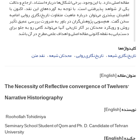
مقاله اصلی دارد. با این وجود، برخی اشکال‌ها درباره استناد، ارجاع و دلالت
یکی از شواهد پذیرفتنی است. با توجه به آورده‌های این نقد، اکنون با
اطمینان بیشتری می‌توان درباره ماهیت متفاوت تاریخ‌نگاری روایی امامیه
سخن گفت. هم‌سویی پژوهش‌گران در باور به ضرورت بررسی عمیق تأثیر
روش و رویکرد محدثان بر آثار تاریخی آنها می‌تواند گامی رو به جلو برای
دست‌یابی به نقطه کانونی مقاله اصلی و اهداف علمی مطرح در آن باشد
کلیدواژه‌ها
تاریخ‌نگاری شیعه
تاریخ‌نگاری روایی
محدثان شیعه
نقد متن
عنوان مقاله
[English]
The Necessity of Reflective convergence of Twelvers’
Narrative Historiography
نویسنده
[English]
Roohollah Tohidiniya
Seminary School Student of Qom and Ph. D. Candidate of Tehran
University
چکیده
[English]