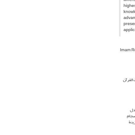
highes
knowl
advant
prese
applic
Imam R
 القرآن
تدل
سجام
زینة