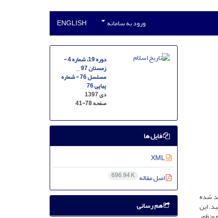
ورود به سامانه
ENGLISH
دوره 19، شماره 4 -
زمستان 97 _
مسلسل 76 - شماره
پیاپی 76
دی 1397
صفحه
41-78
فایل ها
XML
696.94 K
اصل مقاله
ید شده
هم رسانی
د. این
 منظور