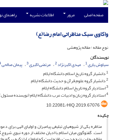
صفحه اصلی
مرور
اطلاعات نشریه
راهنمای ن
واکاوی سبک مناظراتی امام رضا(ع)
نوع مقاله : مقاله پژوهشی
نویسندگان
4
3
2
1
سیاوش یاری
مهدی اکبرنژاد
مرتضی اکبری
پیمان صالحی
1
دانشیار گروه تاریخ اسلام دانشگاه ایلام
2
دانشیار گروه علوم قرآن و حدیث دانشگاه ایلام
3
استادیار گروه تاریخ اسلام دانشگاه ایلام
4
استادیار گروه زبان و ادبیات عرب دانشگاه ایلام (نویسنده مسئول)
10.22081/HIQ.2019.67076
چکیده
مناظره یکی از شیوه­های تبلیغی پیامبران و اولیای الهی برای د
است. گفت­وگوی میان اسلام با ادیان مختلف از دوره نبوی شرو
مقاله به این نتیجه دست یافته است که امام(ع)با تکیه بر گونه‌