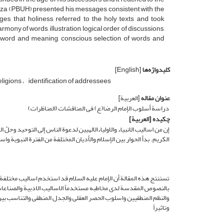
Reza (PBUH) presented his messages consistent with the
es, that holiness referred to the holy texts and took
rmony of words, illustration, logical order of discussions,
en word and meaning, conscious selection of words and
کلیدواژه‌ها
[English]
ligions
identification of addressees
عنوان مقاله
[العربیة]
دراسة أسلوب الإمام الرضا(ع) فی المناقشات (المناظرات)
چکیده
[العربیة]
إن من اسالیب الانبیاء والاولیاءالالهیین لدعوة الناس إلی التوحید وحلّ
الکریم. بدأ الحوار بین الإسلام والأدیان المختلفة من الفترة النبویة 
تستنتج هذه المقالة أن الإمام علیه السلام قد استخدم اسالیب مختلف
بالنصوص المقدسة لدی مخاطبه مستخدماً الاسالیب الادبیة والصناعات ال
والنظم المنطقیین واسلوب الحصر العقلی والجدل المنطقی والتناسب بین ال
وتاثیراً