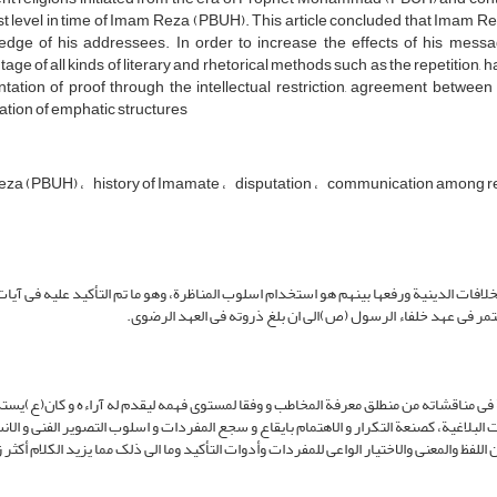
t level in time of Imam Reza (PBUH). This article concluded that Imam 
edge of his addressees. In order to increase the effects of his messag
age of all kinds of literary and rhetorical methods such as the repetition, ha
ntation of proof through the intellectual restriction, agreement betwe
ation of emphatic structures
eza (PBUH)
history of Imamate
disputation
communication among re
 الخلافات الدینیة ورفعها بینهم هو استخدام اسلوب المناظرة، وهو ما تم التأکید علیه فی آیات
واستمر فی عهد خلفاء الرسول (ص)الی ان بلغ ذروته فی العهد الرضوی.
ة فی مناقشاته من منطلق معرفة المخاطب و وفقا لمستوی فهمه لیقدم له آراءه و کان(ع)یس
بلاغیة، کصنعة التکرار و الاهتمام بایقاع و سجع المفردات و اسلوب التصویر الفنی و الان
لفظ والمعنی والاختیار الواعی للمفردات وأدوات التأکید وما الی ذلک مما یزید الکلام أکثر 