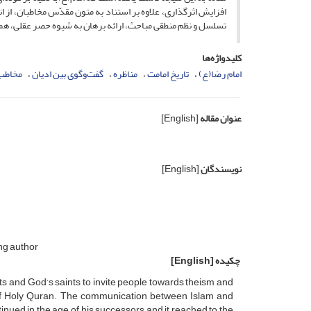
افزایش اثرگذاری، علاوه بر استناد به متون مقدّس مخاطبان، از 
تسلسل و نظم منطقی مباحث، ارائه برهان به شیوه حصر عقلی، هماهن
کلیدواژه‌ها
امام رضا(ع)
تاریخ امامت
مناظره
گفت‌وگوی بین ادیان
مخاطب
عنوان مقاله
[English]
نویسندگان
[English]
ing author
چکیده
[English]
ts and God’s saints to invite people towards theism and
s of Holy Quran. The communication between Islam and
nued in the age of his successors and it reached to the