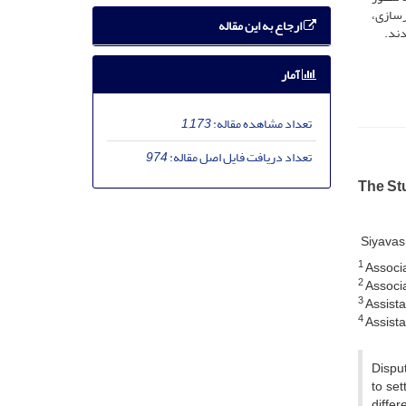
رسازی،
ارجاع به این مقاله
دند.
آمار
تعداد مشاهده مقاله:
1,173
تعداد دریافت فایل اصل مقاله:
974
The St
Siyavas
1
Associat
2
Associa
3
Assistan
4
Assista
Disput
to se
differ