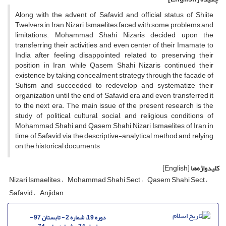
Along with the advent of Safavid and official status of Shiite
Twelvers in Iran, Nizari Ismaelites faced with some problems and
limitations. Mohammad Shahi Nizaris decided upon the
transferring their activities and even center of their Imamate to
India after feeling disappointed related to preserving their
position in Iran, while Qasem Shahi Nizaris continued their
existence by taking concealment strategy through the facade of
Sufism and succeeded to redevelop and systematize their
organization until the end of Safavid era and even transferred it
to the next era. The main issue of the present research is the
study of political, cultural, social, and religious conditions of
Mohammad Shahi and Qasem Shahi Nizari Ismaelites of Iran in
time of Safavid via the descriptive-analytical method and relying
on the historical documents
کلیدواژه‌ها
[English]
Nizari Ismaelites
Mohammad Shahi Sect
Qasem Shahi Sect
Safavid
Anjidan
دوره 19، شماره 2 - تابستان 97 -