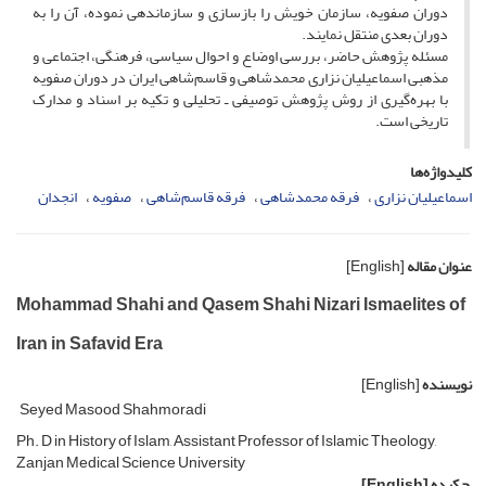
دوران صفویه، سازمان خویش را بازسازی و سازماندهی نموده، آن را به
دوران بعدی منتقل نمایند.
مسئله پژوهش حاضر، بررسی اوضاع و احوال سیاسی، فرهنگی، اجتماعی و
مذهبی اسماعیلیان نزاری محمدشاهی و قاسم‌شاهی ایران در دوران صفویه
با بهره‌گیری از روش پژوهش توصیفی ـ تحلیلی و تکیه بر اسناد و مدارک
تاریخی است.
کلیدواژه‌ها
اسماعیلیان نزاری
فرقه محمدشاهی
فرقه قاسم‌شاهی
صفویه
انجدان
عنوان مقاله
[English]
Mohammad Shahi and Qasem Shahi Nizari Ismaelites of
Iran in Safavid Era
نویسنده
[English]
Seyed Masood Shahmoradi
Ph. D in History of Islam, Assistant Professor of Islamic Theology,
Zanjan Medical Science University
چکیده
[English]