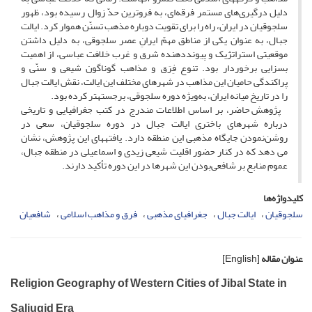
دلیل درگیری‌های مستمر فرقه‌ای، به فروترین حدّ زوال رسیده بود، ظهور
سلجوقیان در ایران، راه را برای تقویت دوباره مذهب تسنّن هموار کرد. ایالت
جبال، به عنوان یکی از مناطق مهمّ ایرانِ عصر سلجوقی، به دلیل داشتن
موقعیتی استراتژیک و پیونددهنده شرق و غرب خلافت عباسی، از اهمیت
بسزایی برخوردار بود. تنوع فِرَق و مذاهب گوناگون شیعی و سنّی و
پراکندگی حامیان این مذاهب در شهرهای مختلف این ایالت، نقش ایالت جبال
را در تاریخ میانه ایران، به‌ویژه دوره سلجوقی، برجسته­تر کرده بود.
پژوهش حاضر، بر اساس اطلاعات مندرج در کتب جغرافیایی و تاریخی
درباره شهرهای باختری ایالت جبال در دوره سلجوقیان، سعی در
روشن‌نمودن جایگاه مذهبی این منطقه دارد. یافته­های این پژوهش، نشان
می دهد که در کنار حضور اقلیت شیعی زیدی و اسماعیلی در منطقه جبال،
عموم منابع بر شافعی‌بودن این شهرها در این دوره تأکید دارند.
کلیدواژه‌ها
سلجوقیان
ایالت جبال
جغرافیای مذهبی
فرق و مذاهب اسلامی
شافعیان
عنوان مقاله
[English]
Religion Geography of Western Cities of Jibal State in
Saljuqid Era