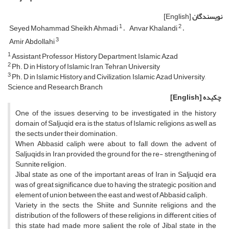
نویسندگان
[English]
1
2
Seyed Mohammad Sheikh Ahmadi
Anvar Khalandi
3
Amir Abdollahi
1
Assistant Professor, History Department, Islamic Azad
2
Ph. D in History of Islamic Iran, Tehran University
3
Ph. D in Islamic History and Civilization, Islamic Azad University,
Science and Research Branch
چکیده
[English]
One of the issues deserving to be investigated in the history
domain of Saljuqid era is the status of Islamic religions as well as
the sects under their domination.
When Abbasid caliph were about to fall down, the advent of
Saljuqids in Iran provided the ground for the re- strengthening of
Sunnite religion.
Jibal state as one of the important areas of Iran in Saljuqid era
was of great significance due to having the strategic position and
element of union between the east and west of Abbasid caliph.
Variety in the sects, the Shiite and Sunnite religions and the
distribution of the followers of these religions in different cities of
this state had made more salient the role of Jibal state in the