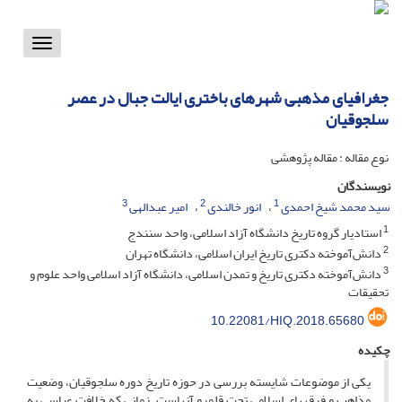
Toggle
vigation
جغرافیای مذهبی شهرهای باختری ایالت جبال در عصر
سلجوقیان
نوع مقاله : مقاله پژوهشی
نویسندگان
3
2
1
سید محمد شیخ احمدی
انور خالندی
امیر عبدالهی
1
استادیار گروه تاریخ دانشگاه آزاد اسلامی، واحد سنندج
2
دانش‌آموخته دکتری تاریخ ایران اسلامی، دانشگاه تهران
3
دانش‌آموخته دکتری تاریخ و تمدن اسلامی، دانشگاه آزاد اسلامی واحد علوم و
تحقیقات
10.22081/HIQ.2018.65680
چکیده
یکی از موضوعات شایسته بررسی در حوزه­ تاریخ دوره­ سلجوقیان، وضعیت
مذاهب و فرقه­های اسلامی تحت قلمرو آنهاست. زمانی که خلافت عباسی به