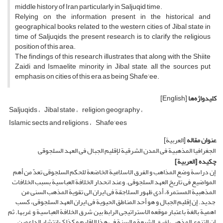
middle history of Iran particularly in Saljuqid time.
Relying on the information present in the historical and
geographical books related to the western cities of Jibal state in
time of Saljuqids, the present research is to clarify the religious
position of this area.
The findings of this research illustrates that along with the Shiite
Zaidi and Ismaelite minority in Jibal state, all the sources put
emphasis on cities of this era as being Shafe’ee.
کلیدواژه‌ها
[English]
Saljuqids
Jibal state
religion geography
Islamic sects and religions
Shafe’ees
عنوان مقاله
[العربیة]
الجغرافیا المذهبیة فی المدن الشرقیة لإقلیم الجبال فی العهد السلجوقی
چکیده
[العربیة]
إن دراسة وضع المذاهب و الفرق الاسلامیة الخاضعة للحکم السلجوقی تعدّ من أهم
المواضیع فی تاریخ العهد السلجوقی. وعند انحدار الخلافة العباسیة بسبب الخلافات
المذهبیة المستمرة، أدى ظهور السلاجقة فی ایران الى تقویة المذهب السنی من
جدید. إن إقلیم الجبال و هو أحد المناطق الحیویة فی ایران العهد السلجوقی، کسب
اهمیة بالغة باعتبار موقعه الاستراتیجی الرابط بین شرق الخلافة العباسیة و غربها. ثم
إن التنوع المذهبی لفرق الشیعة و السنة فی هذا الاقلیم و کذلک انتشار الداعمین