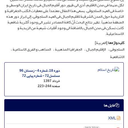
لکل منهما فی مدن الاقلیم، أدى الى ظهور دور أقلیم الجبال فی تاریخ ایران الوسطى و
خاصة فی العهد السلجوقی. یسعى هذا المقال معتمداً على معطیات الکتب الجغرافیة و
التاریخیة حول المدن الشرقیة لاقلیم الجبال فی العهد السلجوقی، إلى ابراز دور هذه
المنطقة مذهبیاً. تظهر نتائج البحث أنّ کافة المصادر تشیر الى وجود أکثریة شافعیة
کانت تسکن فی مدن الجبال بالاضافة الى وجود أقلیات شیعیة من الزیدیة و
الاسماعیلیة.
کلیدواژه‌ها
[العربیة]
السلجوقی
الإقلیم الجبال
الجغرافیا المذهبیة
المذاهب و الفرق الاسلامیة
الاشافعیة
دوره 18، شماره 4 - زمستان 96
مسلسل72 - شماره پیاپی 72
خرداد 1397
صفحه
223-244
فایل ها
XML