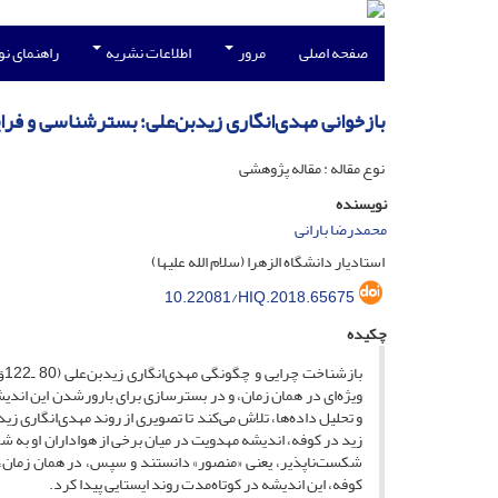
صفحه اصلی
مرور
اطلاعات نشریه
راهنمای ن
بازخوانی مهدی‌انگاری زیدبن‌علی؛ بسترشناسی و فر
نوع مقاله : مقاله پژوهشی
نویسنده
محمدرضا بارانی
استادیار دانشگاه الزهرا (سلام الله علیها)
10.22081/HIQ.2018.65675
چکیده
با
ویژه‌ای در همان زمان، و در بسترسازی برای بارورشدن این اندیشه
و تحلیل داده‌ها، تلاش می‌کند تا تصویری از روند مهدی‌انگاری زید 
زید در کوفه، اندیشه مهدویت در میان برخی از هواداران او به 
شکست‌ناپذیر، یعنی «منصور» دانستند و سپس، در همان زمان، 
کوفه، این اندیشه در کوتاه‌مدت روند ایستایی پیدا کرد.