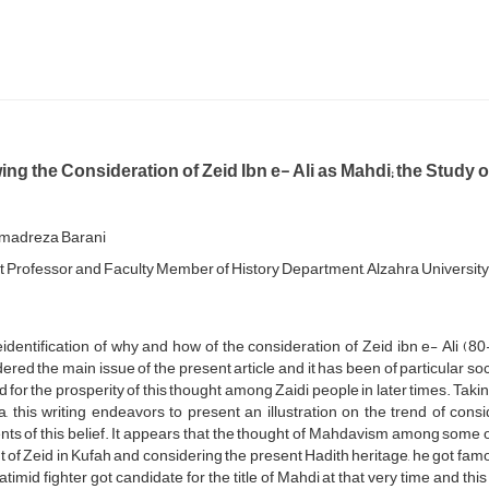
ng the Consideration of Zeid Ibn e- Ali as Mahdi; the Study
adreza Barani
t Professor and Faculty Member of History Department, Alzahra University
identification of why and how of the consideration of Zeid ibn e- Ali (80
ered the main issue of the present article and it has been of particular soci
 for the prosperity of this thought among Zaidi people in later times. Taki
a, this writing endeavors to present an illustration on the trend of co
ts of this belief. It appears that the thought of Mahdavism among some of
 of Zeid in Kufah and considering the present Hadith heritage, he got famous
atimid fighter got candidate for the title of Mahdi at that very time and thi