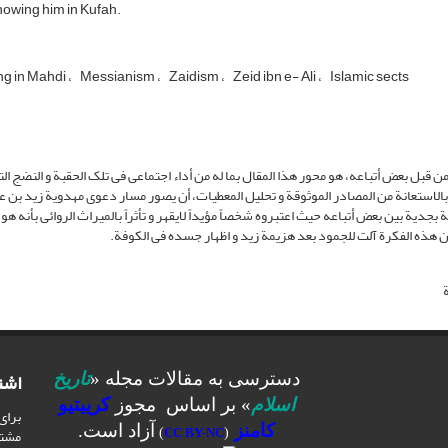
owing him in Kufah.
ing in Mahdi
Messianism
Zaidism
Zeid ibn e- Ali
Islamic sects
جعة الأسباب و الظروف فی ظن مهدویة زید بن علی (122–80ق) من قبل بعض أتباعه، هو محور هذا المقال بما له من أداء اجتماعی فی تلک الحقبة و الن
بالاستعانة من المصادر الموثوقة و تحلیل المعطیات، أن یصور مسار دعوى مهدویة زید بن ع
 بجدیة بین بعض أتباعه حیث اعتبروه شخصاً مؤیداً لایقهر و تأثراً بالمیراث الروائی بأنه هو
 ان هذه الفکرة آلت للجمود بعد هزیمة زید و اظهار جسده فی الکوفة.
اشت
دسترسی به مقالات مجله «
تاریخ
اسلام
» بر اساس مجوز
کرییتیو
برای
کامنز
آزاد است.
مشت
)
CC BY-NC
(