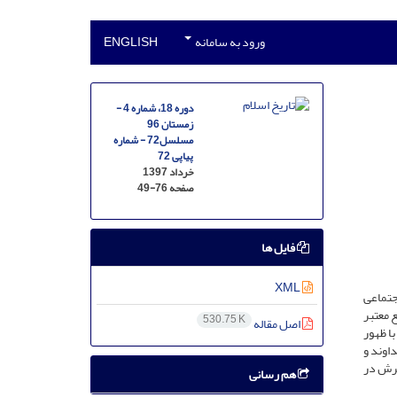
ورود به سامانه
ENGLISH
دوره 18، شماره 4 -
زمستان 96
مسلسل72 - شماره
پیاپی 72
خرداد 1397
صفحه
49-76
فایل ها
XML
ای اجتماعی
ع معتبر
530.75 K
اصل مقاله
با ظهور
اوند و
کرش در
هم رسانی