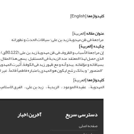
کلیدواژه‌ها
[English]
عنوان مقاله
[العربیة]
مراجعة فی ظن مهدویة زید بن علی؛ سیاقات الحدث و تطوراته
چکیده
[العربیة]
إن مرا
الذی حصل لهذا المعتقد عند الزیدیة فی المستقبل. یسعى هذا المقال 
بسیاقاته و مؤلفاته. یبدو أنه و مع ظهور زید فی الکوفة، أُثیرت المهدویة
"المنصور" و بذلک رشح لیکون هو المهدی باعتباره فاطمیاً قائماً. غیر
کلیدواژه‌ها
[العربیة]
المهدویة
عقیدة الموعود
الزیدیة
زید بن علی
الفرق الاسلامیة
دسترسی سریع
آخرین اخبار
صفحه اصلی