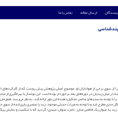
ویسندگان
ارسال مقاله
تماس با ما
ایندشناسی
زشناخت چرایی و چگونگی مهدی‌انگاری زیدبن‌علی (80 ـ122ق) از سوی برخی از هواداران او، موضوع اصلی پژوهش پیش روست که از کارکرده
 در میان زیدیان در دوره‌های بعد برخوردار بوده است. این نوشتار با بهره‌گیری از مناب
را با توجه به بسترها و عناصر تشکیل‌دهنده‌ این باور ارائه کند. به نظر می‌رسد، هم‌زمان 
شکل جدی مطرح شد و با توجه به میراث حدیثی موجود، زید را عنصری یاری‌شده از سوی خد
زید به‌ عنوان یک فاطمی مبارز، نامزد عنوان «مهدی» گردید که با شکست و نمایش پی