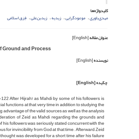
کلیدواژه‌ها
مهدی‌باوری
موعودگرایی
زیدیه
زیدبن‌علی
فِرَق اسلامی
عنوان مقاله
[English]
 of Ground and Process
نویسنده
[English]
چکیده
[English]
-122 After Hijrah) as Mahdi by some of his followers is
al functions at that very time in addition to studying the
ng advantage of the valid sources as well as the analysis
nsideration of Zeid as Mahdi regarding the grounds and
 his followers was seriously stated concurrent with the
 for invincibility from God at that time. Afterward, Zeid
s thought was developed for a short time after his failure