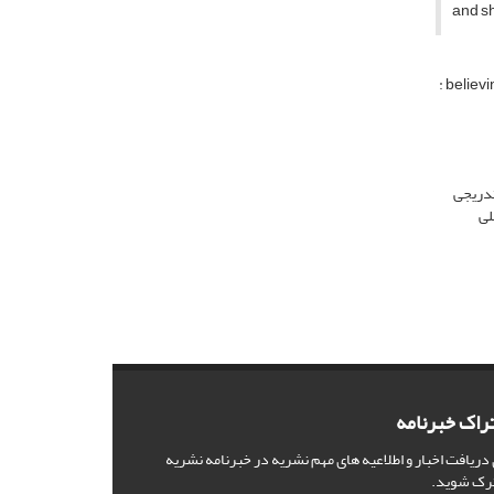
and sh
: believ
ضج التدریجی
لی
راک خبرنامه
 دریافت اخبار و اطلاعیه های مهم نشریه در خبرنامه نشریه
رک شوید.