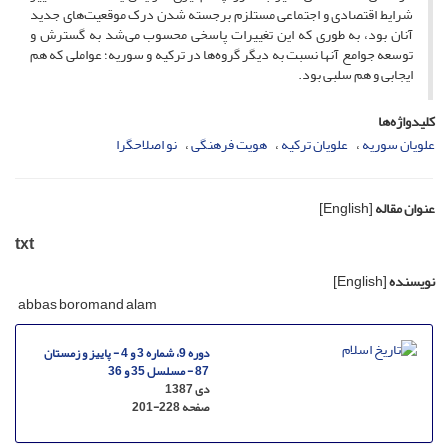
شرایط اقتصادی و اجتماعی مستلزم برجسته شدن درک موقعیت‌های جدید
آنان بود، به طوری که این تغییرات پاسخی محسوب می‌شد به گسترش و
توسعه جوامع آنها نسبت به دیگر گروه‌ها در ترکیه و سوریه؛ عواملی که هم
ایجابی و هم سلبی بود.
کلیدواژه‌ها
علویان سوریه
علویان ترکیه
هویت فرهنگی
نو اصلاح­گرا
عنوان مقاله
[English]
txt
نویسنده
[English]
abbas boromand alam
دوره 9، شماره 3 و 4 - پاییز و زمستان
87 - مسلسل 35 و 36
دی 1387
صفحه
201-228