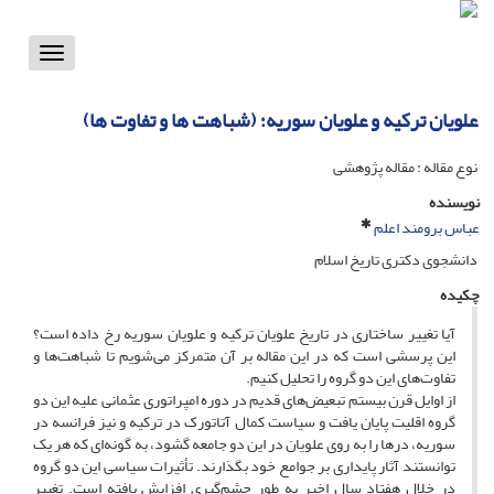
Toggle
vigation
علویان ترکیه و علویان سوریه؛ (شباهت ها و تفاوت ها)
نوع مقاله : مقاله پژوهشی
نویسنده
عباس برومند اعلم
دانشجوی دکتری تاریخ اسلام
چکیده
آیا تغییر ساختاری در تاریخ علویان ترکیه و علویان سوریه رخ داده است؟
این پرسشی است که در این مقاله بر آن متمرکز می‌شویم تا شباهت‌ها و
تفاوت‌های این دو گروه را تحلیل کنیم.
از اوایل قرن بیستم تبعیض‌های قدیم در دوره امپراتوری عثمانی علیه این دو
گروه اقلیت پایان یافت و سیاست کمال آتاتورک در ترکیه و نیز فرانسه در
سوریه، درها را به روی علویان در این دو جامعه گشود، به گونه‌ای که هر یک
توانستند آثار پایداری بر جوامع خود بگذارند. تأثیرات سیاسی این دو گروه
در خلال هفتاد سال اخیر به طور چشم‌گیری افزایش یافته است. تغییر