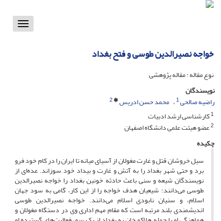
Toggle
vigation
خواجه نصیرالدین طوسی و فتح بغداد
نوع مقاله : مقاله پژوهشی
نویسندگان
2
1
راضیه صالحی
محمد حسن ادریس
1
کارشناسی ارشد ادبیات
2
عضو هیئت علمی دانشگاه اصفهان
چکیده
سیل خروشان قتل و غارت مغولان از آسیای میانه تا ایران را در کام خود فرو
برد و حتی شهر بغداد را به آتش و غارت و بیداد خود سوزاند. عده‌ای از
نویسندگان شیعه و سنی باعث حادثه خونین بغداد را خواجه نصیرالدین
طوسی می‌دانند؛ شیعیان هدف خواجه را از این کار، گامی به سود جهان
اسلام، و سنیان نابودی اسلام می‌دانند. خواجه نصیرالدین طوسی
اندیشمندی بلند مرتبه است که مقام مهم اداری وی در دستگاه مغولان و
هماهنگی او با حمله هلاکو خان به بغداد از یک سو، فعالیت‌های گسترده او