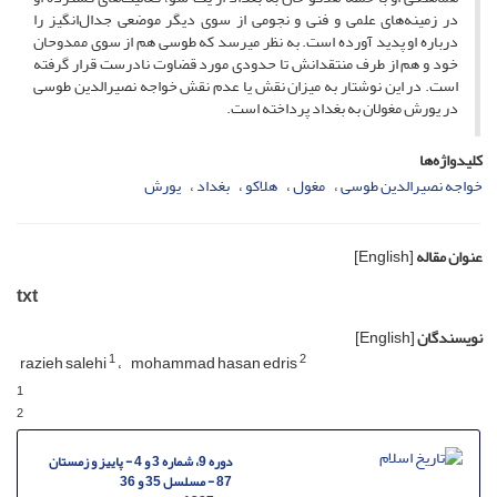
در زمینه‌های علمی و فنی و نجومی از سوی دیگر موضعی جدال‌انگیز را
درباره او پدید آورده است. به نظر می­رسد که طوسی هم از سوی ممدوحان
خود و هم از طرف منتقدانش تا حدودی مورد قضاوت نادرست قرار گرفته
است. در این نوشتار به میزان نقش یا عدم نقش خواجه نصیرالدین طوسی
در یورش مغولان به بغداد ‌پرداخته است.
کلیدواژه‌ها
خواجه نصیرالدین طوسی
مغول
هلاکو
بغداد
یورش
عنوان مقاله
[English]
txt
نویسندگان
[English]
1
2
razieh salehi
mohammad hasan edris
1
2
دوره 9، شماره 3 و 4 - پاییز و زمستان
87 - مسلسل 35 و 36