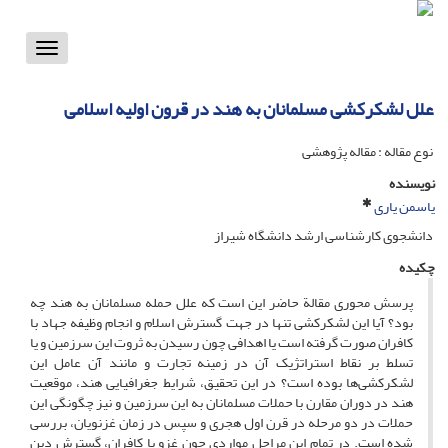
Toggle
vigation
علل لشکرکشی مسلمانان به هند در قرون اولیه اسلامی
نوع مقاله : مقاله پژوهشی
نویسنده
یاسمن یاری
دانشجوی کارشناسی ارشد دانشگاه شیراز
چکیده
پرسش محوری مقالة حاضر این است که علل حمله مسلمانان به هند چه
بود؟ آیا این لشکر‌کشی تنها در جهت گسترش اسلام و انجام وظیفه جهاد با
کافران صورت گرفته است یا اهدافی چون رسیدن به ثروت این سرزمین و یا
تسلط بر نقاط استراتژیک آن در زمینه تجارت و مانند آن عامل این
لشکرکشی‌ها بوده است؟ در این تحقیق، شرایط جغرافیایی هند، موقعیت
هند در دوران مقارن با حملات مسلمانان به این سرزمین و نیز چگونگی این
حملات در دو مرحله در قرن اول هجری و سپس در زمان غزنویان، بررسی
شده است. در تمام این مراحل مواردی چون غزو با کافران، گسترش دین