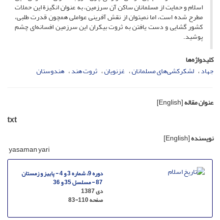
اسلام و حمایت از مسلمانان ساکن آن سرزمین،‌ به عنوان انگیزة این حملات
مطرح شده است، اما نمی­توان از نقش آفرینی عواملی همچون قدرت طلبی،
کشور گشایی و دست یافتن به ثروت بیکران این سرزمین افسانه‌ای چشم
پوشید.
کلیدواژه‌ها
جهاد
لشکرکشی‌های مسلمانان
غزنویان
ثروت هند
هندوستان
عنوان مقاله
[English]
txt
نویسنده
[English]
yasaman yari
دوره 9، شماره 3 و 4 - پاییز و زمستان
87 - مسلسل 35 و 36
دی 1387
صفحه
83-110