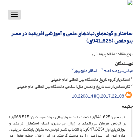
Toggle
vigation
ساختار و گونه‌های نهادهای علمی و آموزشی افریقیه در عصر
بنوحفص (625ـ941ق)
نوع مقاله : مقاله پژوهشی
نویسندگان
2
1
عباس برومند اعلم
انتظار علوی‌پور
1
استادیار گروه تاریخ دانشگاه بین المللی امام خمینی
2
کارشناس ارشد تاریخ و تمدن ملل اسلامی دانشگاه بین المللی امام خمینی
10.22081/HIQ.2017.22108
چکیده
بنوحفص (625ـ941ق) که ابتدا به عنوان والی دولت موحدین (515ـ668ق)
بر تونس فرمان می‌راندند با زوال موحدین، اعلام استقلال کردند و
ابوزکریای اول (625ـ647ق) با انتخاب شهر تونس به عنوان پایتخت افریقیه،
اداره امور این سرزمین را به دست گرفت. در این زمان، حمله مغول در