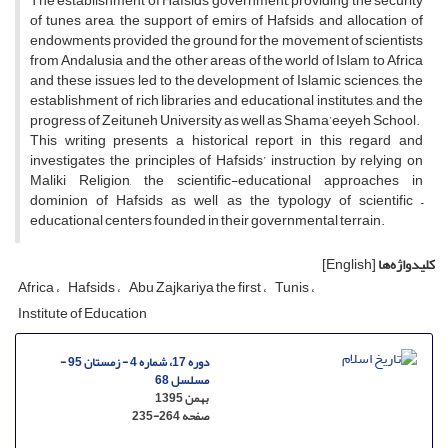
The establishment of Hafsids government, providing the security
of tunes area, the support of emirs of Hafsids and allocation of
endowments provided the ground for the movement of scientists
from Andalusia and the other areas of the world of Islam to Africa
and these issues led to the development of Islamic sciences, the
establishment of rich libraries and educational institutes, and the
progress of Zeituneh University as well as Shama’eeyeh School.
This writing presents a historical report in this regard and
investigates the principles of Hafsids’ instruction by relying on
Maliki Religion, the scientific-educational approaches in
dominion of Hafsids as well as the typology of scientific –
educational centers founded in their governmental terrain.
کلیدواژه‌ها
[English]
Africa
Hafsids
Abu Zajkariya the first
Tunis
Institute of Education
دوره 17، شماره 4 - زمستان 95 -
مسلسل 68
بهمن 1395
صفحه
235-264