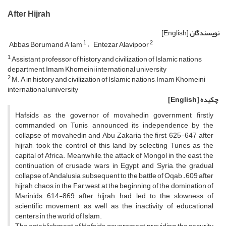
After Hijrah
نویسندگان
[English]
1
2
Abbas Borumand A’lam
Entezar Alavipoor
1
Assistant professor of history and civilization of Islamic nations
department, Imam Khomeini international university
2
M. A in history and civilization of Islamic nations, Imam Khomeini
international university
چکیده
[English]
Hafsids as the governor of movahedin government, firstly
commanded on Tunis, announced its independence by the
collapse of movahedin and Abu Zakaria the first, 625-647 after
hijrah, took the control of this land by selecting Tunes as the
capital of Africa. Meanwhile, the attack of Mongol in the east, the
continuation of crusade wars in Egypt and Syria, the gradual
collapse of Andalusia subsequent to the battle of Oqab – 609 after
hijrah, chaos in the Far west at the beginning of the domination of
Marinids, 614-869 after hijrah, had led to the slowness of
scientific movement as well as the inactivity of educational
centers in the world of Islam.