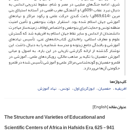
شرق، ادامه جنگ‌های صلیبی در مصر و شام، سقوط تدریجی اندلس به
دنبال نبرد عقاب (609ق) و آشفتگی مغرب اقصی در آستانه استیلای بنی
مرین (614ـ869ق) باعث کندی حرکت علمی و رکود مراکز و نهادهای
آموزشی جهان اسلام شده بود. استقرار دولت بنوحفص و تأمین امنیت
منطقه تونس و حمایت امرای بنوحفص و اختصاص اوقاف، زمینه‌ساز مهاجرت
دانشمندان از اندلس و سایر نقاط جهان اسلام به افریقیه شد که گسترش
علوم و معارف اسلامی، راه‌اندازی کتاب‌خانه‌های غنی، تأسیس نهادهای
آموزشی و بالندگی جامع زیتونه و مدرسه شماعیه را به دنبال داشت. این
نوشتار گذشته از ارائه گزارشی تاریخی در این باره، به اصول و مبانی
آموزش حفصیان با تکیه بر مذهب مالکی، رویکردهای علمی ـ آموزشی در
قلمرو حفصیان و گونه‌شناسی مراکز علمی و آموزشی تأسیس شده در قلمرو
حکومتی آن‌ها می‌پردازد.
کلیدواژه‌ها
افریقیه
حفصیان
ابوزکریای اول
تونس
نهاد آموزش
عنوان مقاله
[English]
The Structure and Varieties of Educational and
Scientific Centers of Africa in Hafsids Era, 625 - 941