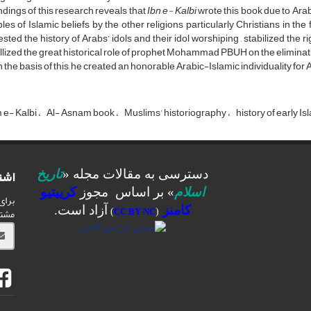
ndings of this research reveals that
Ibn e- Kalbi
wrote this book due to Arab
ples of Islamic beliefs by the other religions particularly Christians in the
sted the history of Arabs’ idols and their idol worshiping , stabilized the
llized the great historical role of prophet Mohammad PBUH on the eliminat
 the basis of this, he created an honorable Arabic-Islamic individuality for 
e- Kalbi
Al- Asnam book
Muslims’ historiography
history of early I
اشت
دسترسی به مقالات مجله «
تاریخ
اسلام
» بر اساس مجوز
کرییتیو
برای
کامنز
آزاد است.
مشت
)
CC BY-NC
(