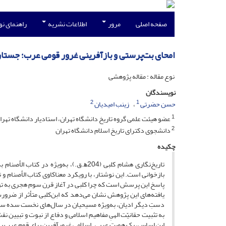
صفحه اصلی
مرور
اطلاعات نشریه
راهنمای ن
امحای بت‌پرستی و بازآفرینی غرور قومی عرب؛ جستاری
نوع مقاله : مقاله پژوهشی
نویسندگان
2
1
حسن حضرتی
زینب امیدیان
1
عضو هیئت علمی گروه تاریخ دانشگاه تهران، استادیار دانشگاه تهرا
2
دانشجوی دکترای تاریخ اسلام دانشگاه تهران
چکیده
تاریخ‌نگاری هشام کلبی (204ﻫ.ق.)، به‌و
بازخوانی است. این نوشتار، با رویکرد معناکاوی کتاب الأصنام و ت
پاسخ این پرسش است که چرا کلبی در آغاز قرن سوم هجری به تو
یافته‌های این پژوهش نشان می‌دهد که ابن‌کلبی متأثر از ضر
دستِ دیگر ادیان، به‌ویژه مسیحیان در سال‌های نخست سده سوم، 
به تثبیت حقانیّت الهیِ مفاهیم اسلامی و دفاع از نبوت و تبیین
این اساس، یک هویت عربی ـ اسلامی غرورآفرین برای قوم عرب پد