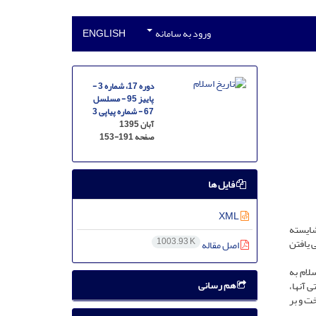
ورود به سامانه
ENGLISH
دوره 17، شماره 3 -
پاییز 95 - مسلسل
67 - شماره پیاپی 3
آبان 1395
صفحه
153-191
فایل ها
XML
ن شایسته
1003.93 K
ی یافتن
اصل مقاله
لام به
هم رسانی
 آنها،
ت و بر