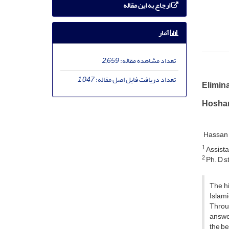
ارجاع به این مقاله
آمار
تعداد مشاهده مقاله:
2,659
تعداد دریافت فایل اصل مقاله:
1,047
Elimina
Hosham
Hassan 
1
Assista
2
Ph. D st
The h
Islami
Throu
answer
the be