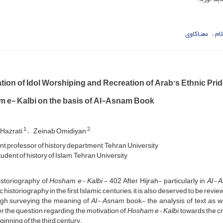
ام
معناکاوی
tion of Idol Worshiping and Recreation of Arab’s Ethnic Prid
 e- Kalbi on the basis of Al-Asnam Book
1
2
Hazrati
Zeinab Omidiyan
nt professor of history department, Tehran University
udent of history of Islam, Tehran University
istoriography of
Hosham e- Kalbi
- 402 After Hijrah- particularly in
Al- 
c historiography in the first Islamic centuries; it is also deserved to be revie
gh surveying the meaning of
Al- Asnam
book- the analysis of text as well
 the question regarding the motivation of
Hosham e- Kalbi
towards the cre
ginning of the third century.