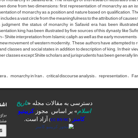
en done from two dimensions: first, representation of monarchy as an is
entation of monarchy as a position and nature based on qualification. Th
includes a vast circle from the meaningfulness to the attribution of causes t
is judgment, the status of monarchy in Safavid era has been illustrate
entation, king has been illustrated by five sources of this dynasty like Sufism
n- Shiite interpretation from Islamic caliph as well as the early movements 
 new movement of western modernity. These authors have attempted to repre
 and classes and social states in addition to description of king. In their 
her classes except Shiite scholars and jurisprudents has been generally lin
 era
monarchy in Iran
critical discourse analysis
representation
Fan
اشت
دسترسی به مقالات مجله «
تاریخ
اسلام
» بر اساس مجوز
کرییتیو
برای
کامنز
آزاد است.
مشت
)
CC BY-NC
(