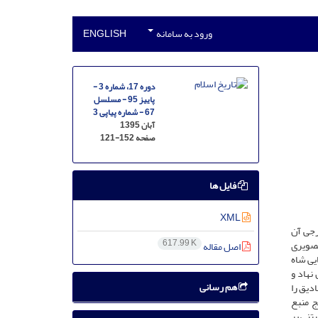
ورود به سامانه
ENGLISH
دوره 17، شماره 3 -
پاییز 95 - مسلسل
67 - شماره پیاپی 3
آبان 1395
صفحه
121-152
فایل ها
XML
رجی آن
617.99 K
تصویری
اصل مقاله
یی شاه
نهاد و
هم رسانی
ادیق را
ج منبع
تنی بر