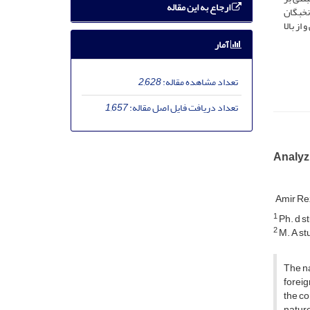
ارجاع به این مقاله
نخبگان
از بالا
آمار
تعداد مشاهده مقاله:
2,628
تعداد دریافت فایل اصل مقاله:
1,657
Analyzi
Amir R
1
Ph. d st
2
M. A stu
The na
foreig
the co
nature