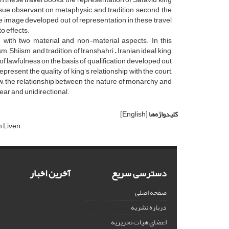
sue observant on metaphysic and tradition, second, the
e image developed out of representation in these travel
o effects.
d with two material and non-material aspects. In this
, Shiism, and tradition of Iranshahri – Iranian ideal king,
of lawfulness on the basis of qualification developed out
sent the quality of king’s relationship with the court,
view, the relationship between the nature of monarchy and
ear and unidirectional.
کلیدواژه‌ها
[English]
 Liven
دسترسی سریع
آخرین اخبار
صفحه اصلی
درباره نشریه
اعضای هیات تحریریه