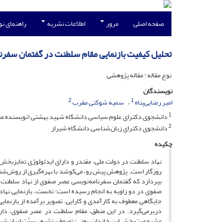
صفحه اصلی
مرور
اطلاعات نشریه
راهنمای ن
تحلیل کیفیت بازنمایی مقام سلطنت در گفتمان سفر
نوع مقاله : مقاله پژوهشی
نویسندگان
2
1
امیر رضایی‌پناه
سمیه شوکتی ‌مقرب
1
دانشجوی دکترای علوم سیاسی دانشگاه شهید بهشتی (نویسنده م
2
دانشجوی دکترای زبان‌شناسی دانشگاه شیراز
چکیده
نهاد سلطنت در دولت ملی، مقتدر و دارای ایدئولوژی تمایزبخ
روزگار است. پژوهش پیش رو، می‌کوشد با بهره‌گیری از روش‌شناسی
بپردازد که گفتمان سفرنامه‌نویسی عصر صفوی از نهاد سلطنت ار
صفوی در دو زاویه به انجام رسیده است: نخست، بازنمایی نهاد س
جایگاهی معطوف به کارآمدی و کارایی. تصویر برآمده از بازنمایی 
دربرمی‌گیرد. در این منطق، مقام سلطنت در عصر صفوی، دارا
مشروعیت‌بخش این خاندان، یعنی: تصوف، تشیع، سنّت ایران‌شهری (