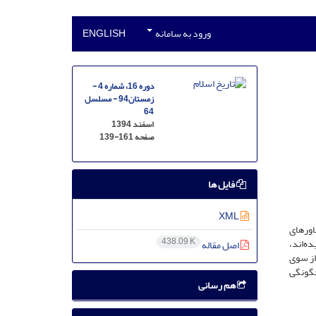
ورود به سامانه
ENGLISH
دوره 16، شماره 4 -
زمستان94 - مسلسل
64
اسفند 1394
صفحه
139-161
فایل ها
XML
اورهای
438.09 K
ده‌اند،
اصل مقاله
از سوی
چگونگی
هم رسانی