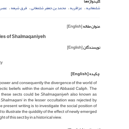
کلیدواژه‌ها
شلمغانیه
عزاقریه
محمد بن جعفر شلمغانی
فرق شیعه
عصر 
عنوان مقاله
[English]
iples of Shalmaqaniyeh
نویسندگان
[English]
ty
چکیده
[English]
al power and consequently the divergence of the world of
ctic beliefs within the domain of Abbasid Caliph. The
f these sects could be
Shalmaqaniyeh
also known as
 Shalmaqani
in the lesser occultation was rejected by
present writing is to investigate the social position of
 to illustrate the quiddity of the effect of newly emerged
t of this sect by in a historical view.