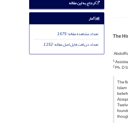
ارجاع به این مقاله
آمار
تعداد مشاهده مقاله:
1,675
The His
تعداد دریافت فایل اصل مقاله:
1,152
AbdolRa
1
Assista
2
Ph. D S
The fl
Islam 
belie
Azaqa
Twelve
founde
though