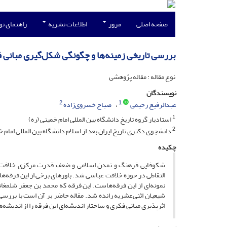
صفحه اصلی
مرور
اطلاعات نشریه
راهنمای ن
بررسی تاریخی زمینه‌ها و چگونگی شکل‌گیری مبانی 
نوع مقاله : مقاله پژوهشی
نویسندگان
2
1
عبدالرفیع رحیمی
صباح خسروی‌زاده
1
استادیار گروه تاریخ دانشگاه بین المللی امام خمینی (ره)
2
دانشجوی دکتری تاریخ ایران بعد از اسلام دانشگاه بین المللی امام 
چکیده
شکوفایی فرهنگ و تمدن اسلامی و ضعف قدرت مرکزی خلافت و د
التقاطی در حوزه خلافت عباسی شد. باورهای برخی از این فرقه‌ها 
نمونه‌ای از این فرقه‌هاست. این فرقه که محمد بن جعفر شلمغا
شیعیان اثنی‌عشریه رانده شد. مقاله حاضر بر آن است با بررسی پ
اثرپذیری مبانی فکری و ساختار اندیشه‌ای این فرقه را از اندیشه‌