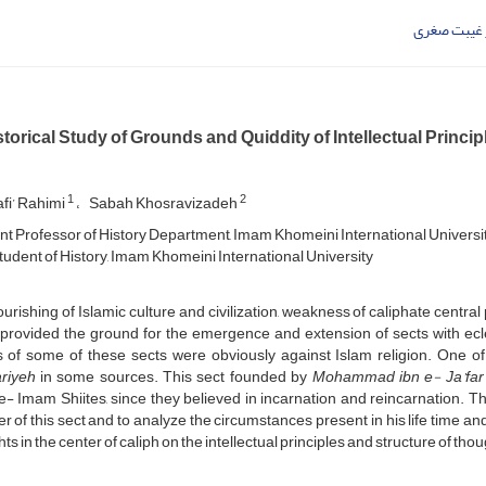
غیبت صغری
torical Study of Grounds and Quiddity of Intellectual Princ
1
2
fi’ Rahimi
Sabah Khosravizadeh
nt Professor of History Department, Imam Khomeini International Universi
tudent of History, Imam Khomeini International University
ourishing of Islamic culture and civilization, weakness of caliphate centr
provided the ground for the emergence and extension of sects with ecle
fs of some of these sects were obviously against Islam religion. One o
riyeh
in some sources. This sect founded by
Mohammad ibn e- Ja’far
- Imam Shiites, since they believed in incarnation and reincarnation. The 
r of this sect and to analyze the circumstances present in his life time and
ts in the center of caliph on the intellectual principles and structure of though