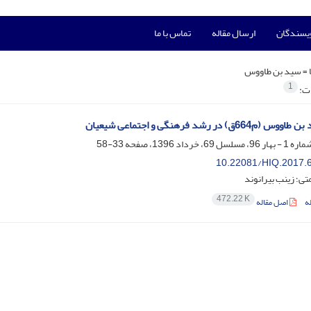
ویسندگان
ارسال مقاله
تماس با ما
 =
سید بن طاووس
1
ات:
ق) در رشد فرهنگی و اجتماعی شیعیان
33-58
10.22081/HIQ.2017.
ی؛ زینب بیرانوند
472.22 K
ه
اصل مقاله