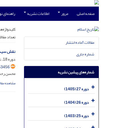
صفحه اصلی
مرور
اطلاعات نشریه
راهنمای ن
کلیدواژه‌ها
تعداد مقال
مقالات آماده انتشار
نقش سید بن طاووس (م664
شماره جاری
دوره 18، شماره 1 - بهار 96، مسلسل 69، خرداد 1396، صفحه
63456
شماره‌های پیشین نشریه
محسن رحمت
مشاهده مقال
دوره 27 (1405)
دوره 26 (1404)
دوره 25 (1403)