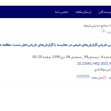
ویسندگان
ارسال مقاله
تماس با ما
 =
منابع حدیثی شیعه
1
ات:
ی تاریخی گزارش‌های شیعی در مقایسه با گزارش‌های تاریخی اهل سنت؛ مطالعه مور
25-50
10.22081/HIQ.2021.
یی نوکابادی
578.97 K
ه
اصل مقاله