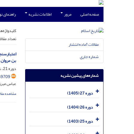
صفحه اصلی
مرور
اطلاعات نشریه
راهنمای ن
کلیدواژه‌ها
تعداد مقال
مقالات آماده انتشار
اعتبارسنج
شماره جاری
بن مروان
دوره 21، شماره 4 - زمستان99 _ مسلسل 84، دی 1399، صفحه
شماره‌های پیشین نشریه
69709
عباس میرزا
دوره 27 (1405)
مشاهده مقال
دوره 26 (1404)
دوره 25 (1403)