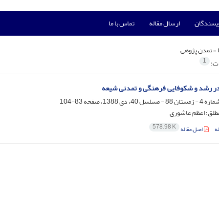
ویسندگان
ارسال مقاله
تماس با ما
 =
تمدن پژوهی
1
ات:
 در رشد و شکوفایی فرهنگی و تمدنی شیعه
83-104
مطلق؛ اعظم عاشوری
578.98 K
ه
اصل مقاله