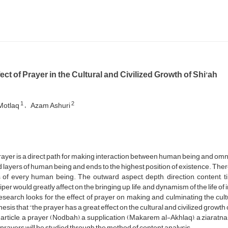
ect of Prayer in the Cultural and Civilized Growth of Shi’ah
1
2
 Motlaq
Azam Ashuri
ayer is a direct path for making interaction between human being and omni
 layers of human being and ends to the highest position of existence. The
of every human being. The outward aspect, depth, direction, content, ti
per would greatly affect on the bringing up, life, and dynamism of the life of 
esearch looks for the effect of prayer on making and culminating the cultur
esis that “the prayer has a great effect on the cultural and civilized growth 
s article, a prayer (Nodbah), a supplication (Makarem al-Akhlaq), a ziara
e prayers will be studied through the method of content analysis.