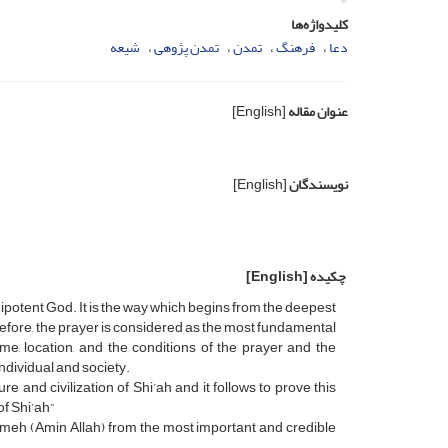
کلیدواژه‌ها
دعا
فرهنگ
تمدن
تمدن پژوهی
شیعه
عنوان مقاله
[English]
نویسندگان
[English]
چکیده
[English]
potent God. It is the way which begins from the deepest
refore, the prayer is considered as the most fundamental
me, location, and the conditions of the prayer and the
individual and society.
e and civilization of Shi’ah and it follows to prove this
of Shi’ah”
tnameh (Amin Allah) from the most important and credible