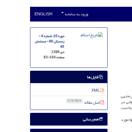
ورود به سامانه
ENGLISH
دوره 10، شماره 4 -
زمستان 88 - مسلسل
40
دی 1388
صفحه
83-104
فایل ها
XML
ی منتهی
578.98 K
انی در
اصل مقاله
یه است
هم رسانی
وا مورد