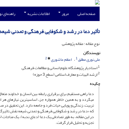
صفحه اصلی
مرور
اطلاعات نشریه
راهنمای ن
تأثیر دعا در رشد و شکوفایی فرهنگی و تمدنی شیعه
نوع مقاله : مقاله پژوهشی
نویسندگان
2
1
علی نوری مطلق
اعظم عاشوری
1
استادیار پژوهشگاه علوم انسانی و مطالعات فرهنگی
2
ارشد الهیات و معارف اسلامی (سطح 3 حوزه)
چکیده
دعا راهی مستقیم برای برقراری رابطه بین انسان و خداوند متعال 
می­گردد و به همین خاطر همواره جزء اساسی­ترین نیازهای هر ا
تربیت، زندگی و پویایی حیات فرد و جامعه دارد. این تحقیق در ص
که «دعا در رشد و شکوفایی فرهنگی و تمدنی شیعه نقش تاثیرگذا
در این مقاله، به طور تصادفی یک دعا (دعای ندبه)، یک مناجات (مک
تجزیه و تحلیل قرار گرفت.