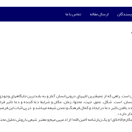
ویسندگان
ارسال مقاله
تماس با ما
است. راهی که از عمیق­ترین لایه­های درونی انسان آغاز و به بلندترین جایگاه­های وجود
نسان، است. شکل، عمق، جهت، محتوا، زمان، مکان و شرایط دعا کننده و دعا تاثیر فراو
دد یافتن تاثیر دعا در ایجاد و کمال فرهنگ و تمدن شیعه می­باشد و در پی اثبات این فرض
ر دارد».
ارم الاخلاق) و یک زیارتنامه (امین الله) از ادعیه­ی مهم و معتبر شیعی با روش تحلیل محت