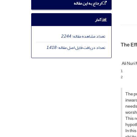
ارجاع به این مقاله
آمار
تعداد مشاهده مقاله:
2,244
The Eff
تعداد دریافت فایل اصل مقاله:
1,418
Ali Nuri
1
2
The pr
inward
needs 
worshi
This r
hypoth
In thi
shi’it