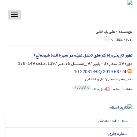
Toggle
vigation
نویسنده =
علی باباخانی
1
تعداد مقالات:
تطور تاریخی راه کارهای تحقق تقیّه در سیره ائمه شیعه(ع)
دوره 19، شماره 3 - پاییز 97 _ مسلسل 75، مهر 1397، صفحه
149-178
10.22081/HIQ.2019.66724
یحیی میر حسینی؛ علی باباخانی
750.83 K
مشاهده مقاله
اصل مقاله
مقالات آماده انتشار
شماره جاری