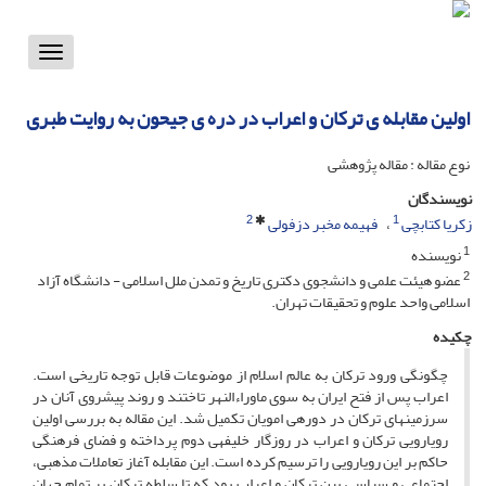
Toggle
vigation
اولین مقابله‏ ى ترکان و اعراب در دره‏ ى جیحون به روایت طبرى
نوع مقاله : مقاله پژوهشی
نویسندگان
2
1
زکریا کتابچی
فهیمه مخبر دزفولی
1
نویسنده
2
عضو هیئت علمى و دانشجوى دکترى تاریخ و تمدن ملل اسلامى - دانشگاه آزاد
اسلامى واحد علوم و تحقیقات تهران.
چکیده
چگونگى ورود ترکان به عالم اسلام از موضوعات قابل توجه تاریخى است.
اعراب پس از فتح ایران به سوى ماوراءالنهر تاختند و روند پیشروى آنان در
سرزمین‏هاى ترکان در دوره‏ى امویان تکمیل شد. این مقاله به بررسى اولین
رویارویى ترکان و اعراب در روزگار خلیفه‏ى دوم پرداخته و فضاى فرهنگى
حاکم بر این رویارویى را ترسیم کرده است. این مقابله آغاز تعاملات مذهبى،
اجتماعى و سیاسى بین ترکان و اعراب بود که تا سلطه ترکان بر تمام جهان