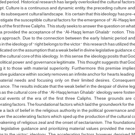
ed period. Historical research has largely overlooked the cultural factor
t. Culture is a continuous and dynamic entity; the preceding culture and
its subsequent cultural landscape. It is certain that this ideology has pre-
estigate the susceptible cultural factors for the emergence of "Al-Haqq lem
a of the first three Caliphs. This study seeks to answer the question on what
ra provided the acceptance of the "Al-Haqq leman Ghalab" notion. This ar
y approach. Due to the connection between the early Islamic period and t
 in the ideology of "right belongs to the victor," this research has utilized
dicated on the assumption that a weak belief in divine legislative guidance,
the cultural core of this ideology. In this sense, the ideology posits that 
political power and governance legitimate. This thought suggests that Go
g it to those with material superiority. Furthermore, this premise implie
ative guidance within society removes an infinite anchor for hearts, leading in
aterial needs and focusing only on their limited desires. Consequently
nce. The results indicate that the weak belief in the despair of divine leg
 as the cultural core of the "Al-Haqq leman Ghalab" ideology, were foster
rical events of the era of the first three Caliphs. These grounds are 
rating factors. The foundational factors, which laid the groundwork for the c
e a lack of belief in the religious authority in the political governance and 
r, the accelerating factors, which sped up the production of the cultural cor
akening of religious zeal and the onset of sectarianism. The foundationa
 legislative guidance and prioritizing material values, provided the nec
s to the victor" ideology. The accelerating factors, however, deprived Mu