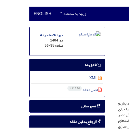
ورود به سامانه
ENGLISH
دوره 26، شماره 4
دی 1404
صفحه
56-35
فایل ها
XML
2.87 M
اصل مقاله
دایش و
هم رسانی
 برای
گی عصر
ته‌های
ارجاع به این مقاله
ل‌سازی