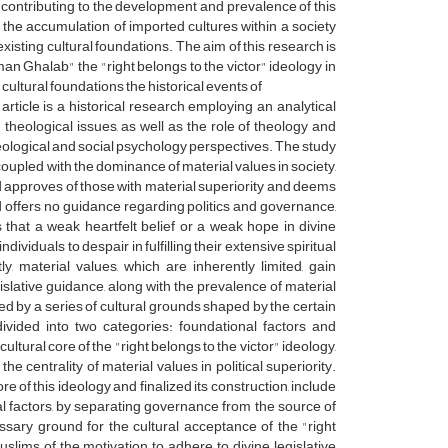
s contributing to the development and prevalence of this
 the accumulation of imported cultures within a society
existing cultural foundations. The aim of this research is
an Ghalab" the "right belongs to the victor" ideology in
 cultural foundations the historical events of
ticle is a historical research employing an analytical
heological issues, as well as the role of theology and
 theological and social psychology perspectives. The study
 coupled with the dominance of material values in society,
God approves of those with material superiority and deems
d offers no guidance regarding politics and governance,
s that a weak heartfelt belief or a weak hope in divine
dividuals to despair in fulfilling their extensive spiritual
, material values, which are inherently limited, gain
islative guidance, along with the prevalence of material
ed by a series of cultural grounds shaped by the certain
divided into two categories: foundational factors and
ultural core of the "right belongs to the victor" ideology,
the centrality of material values in political superiority.
e of this ideology and finalized its construction, include
l factors, by separating governance from the source of
essary ground for the cultural acceptance of the "right
slims of the motivation to adhere to divine legislative