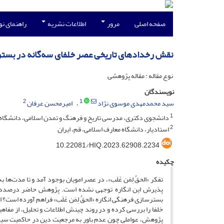
صفحه اصلی
مرور
اطلاعات نشریه
راهنمای ن
نقش رخدادهای تاریخی عصر خلفای سه‌گانه در بستر
نوع مقاله : مقاله پژوهشی
نویسندگان
2
1
سید محمدمهدی موسوی نژاد
امیرمحسن عرفان
1
دانشجوی دکتری، مدرسی تاریخ و فرهنگ و تمدن اسلامی، دانشگاه م
2
استادیار، دانشگاه معارف اسلامی، قم، ایران
10.22081/HIQ.2023.62908.2234
چکیده
تفکر «الحقُ لِمَن غَلَب»، در عصر امویان بوجود آمد و تا مدت‌
پذیرش این انگاره توجهی نشده است. پژوهش حاضر درصدد پ
بسترسازی فرهنگی انگاره «الحقُ لِمَن غَلَب» فراهم آورده است؟
خلفا را بررسی کرده و در روند چینش اطلاعات و تحلیل، از مفا
پژوهش، عواملی چون عدم باور به مرجعیت دین در حاکمیت سی