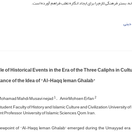
 بستر فرهنگی لازم را برای ایجاد انگاره تغلب فراهم آورده است.
دینی
e of Historical Events in the Era of the Three Caliphs in Cul
ance of the Idea of "Al-Haqq leman Ghalab"
1
2
Mohamad Mahdi Musavi nejad
AmirMohsen Erfan
udent, Faculty of History and Islamic Culture and Civilization, University of
t Professor, University of Islamic Sciences, Qom, Iran.
iewpoint of "Al-Haqq leman Ghalab” emerged during the Umayyad era a