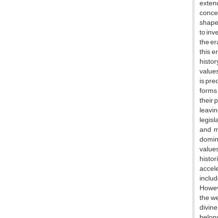
extend
concep
shape 
to inv
the er
this e
histor
values
is pre
forms 
their 
leavin
legisl
and m
domina
values
histo
accele
includ
Howeve
the we
divine
belong