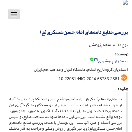
Toggle
vigation
بررسی منابع نامه‌های امام حسن عسکری(ع)
نوع مقاله : مقاله پژوهشی
نویسنده
محمد زارع بوشهری
استادیار، گروه تاریخ اسلام، دانشگاه ادیان و مذاهب، قم، ایران
10.22081/HIQ.2024.68783.2381
چکیده
نامه‌های ائمه(ع)، یکی از مواریث مهم تشیع امامی است که پرداختن به آنها،
از جهات مختلف حایز اهمیت است. برخی از نویسندگان به گردآوری این
نامه‌ها پرداخته‌اند؛ ولی تحلیل ابعاد مختلف آنها تاکنون به صورت جدی مورد
توجه واقع نشده است. بررسی این نامه‌ها منوط به شناخت منابع، و سپس
بررسی اسناد و متن آنهاست. این نوشتار با هدف
بررسی منابع نامه‌های
امام حسن عسکری(ع) و با بهره‌گیری از روش وصفی و مراجعه به آثار مختلف