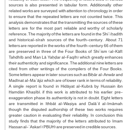
sources is also presented in tabular form. Additionally, other
related works are surveyed, with attention to chronology, in order
to ensure that the repeated letters are not counted twice. This
analysis demonstrates that the transmitting the sources of these
letters are, for the most part, reliable and worthy of scholarly
reference. The majority of the letters are found in the Shiʿi ḥadīth
and historical-sīrah sources of the fourth-century. About 71
letters are reported in the works of the fourth-century, 66 of them
are preserved in three of the Four Books of Shiʿism (al-Kāfī,
Tahdhīb, and Man Lā Yaḥḍar al-Faqīh), which greatly enhances
their authenticity and significance. The additional nine letters are
cited from other writings of the compilers of the Four Books.
Some letters appear in later sources such as Biḥār al-Anwār and
Madīnat al-Maʿājiz, which are of lower rank in terms of reliability.
A single report is found in Hidāyat al-Kubrā by Hussain ibn
Ḥamdān Khaṣībī; if this work is attributed to his earlier, pre-
exaggeration phase, its authenticity is not in doubt. Eight letters
are transmitted in Ithbāt al-Waṣiya and Dalāʾil al-Imāmah,
though the disputed authorship of these two works requires
greater caution in evaluating their reliability. In conclusion, this
study finds that the majority of the letters attributed to Imam
Hassan al-ʿAskarī (PBUH) are preserved in credible sources.