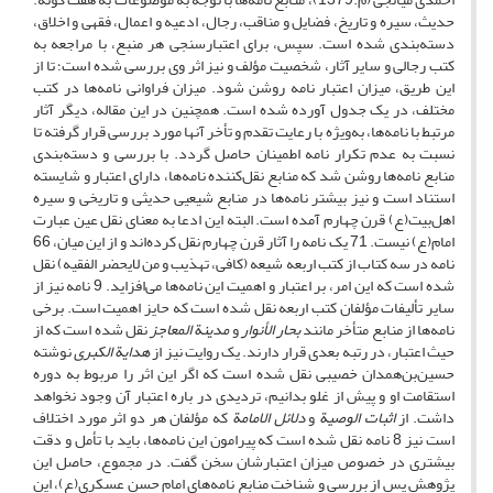
حدیث، سیره و تاریخ، فضایل و مناقب، رجال، ادعیه و اعمال، فقهی و اخلاق،
دسته‌بندی شده است. سپس، برای اعتبارسنجی هر منبع، با مراجعه به
کتب رجالی و سایر آثار، شخصیت مؤلف و نیز اثر وی بررسی شده است؛ تا از
این طریق، میزان اعتبار نامه روشن شود. میزان فراوانی نامه‌ها در کتب
مختلف، در یک جدول آورده شده است. همچنین در این مقاله، دیگر آثار
مرتبط با نامه‌ها، به‌ویژه با رعایت تقدم و تأخر آنها مورد بررسی قرار گرفته تا
نسبت به عدم تکرار نامه اطمینان حاصل گردد. با بررسی و دسته‌بندی
منابع نامه‌ها روشن شد که منابع نقل‌کننده نامه‌ها، دارای اعتبار و شایسته
استناد است و نیز بیشتر نامه‌ها در منابع شیعیی حدیثی و تاریخی و سیره
اهل‌بیت(ع) قرن چهارم آمده است. البته این ادعا به معنای نقل عین عبارت
امام(ع) نیست. 71 یک نامه را آثار قرن چهارم نقل کرده‌اند و از این میان، 66
نامه در سه کتاب از کتب اربعه شیعه (کافی، تهذیب و من لایحضر الفقیه) نقل
شده است که این امر، بر اعتبار و اهمیت این نامه‌ها می‌افزاید. 9 نامه‌ نیز از
سایر تألیفات مؤلفان کتب اربعه نقل شده است که حایز اهمیت است. برخی
نامه‌ها از منابع متأخر مانند
بحار الأنوار
و
مدینة المعاجز
نقل شده است که از
حیث اعتبار، در رتبه بعدی قرار دارند. یک روایت نیز از
هدایة الکبری
نوشته
حسین‌بن‌همدان خصیبی نقل شده است که اگر این اثر را مربوط به دوره
استقامت او و پیش از غلو بدانیم، تردیدی در باره اعتبار آن وجود نخواهد
داشت. از
اثبات الوصیة
و
دلائل الامامة
که مؤلفان هر دو اثر مورد اختلاف
است نیز 8 نامه نقل شده است که پیرامون این نامه‌ها، باید با تأمل و دقت
بیشتری در خصوص میزان اعتبارشان سخن گفت. در مجموع، حاصل این
پژوهش پس از بررسی و شناخت منابع نامه‌های امام حسن عسکری(ع)، این