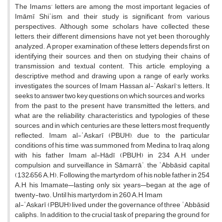
The Imams’ letters are among the most important legacies of
Imāmī Shiʿism, and their study is significant from various
perspectives. Although some scholars have collected these
letters, their different dimensions have not yet been thoroughly
analyzed. A proper examination of these letters depends first on
identifying their sources, and then on studying their chains of
transmission and textual content. This article, employing a
descriptive method and drawing upon a range of early works,
investigates the sources of Imam Hassan al-ʿAskarī’s letters. It
seeks to answer two key questions on which sources and works
from the past to the present have transmitted the letters; and
what are the reliability, characteristics, and typologies of these
sources, and in which centuries are these letters most frequently
reflected. Imam al-ʿAskarī (PBUH), due to the particular
conditions of his time, was summoned from Medina to Iraq along
with his father Imam al-Hādī (PBUH) in 234 A.H, under
compulsion and surveillance in Sāmarrāʾ, the ʿAbbāsid capital
(132–656 A.H). Following the martyrdom of his noble father in 254
A.H, his Imamate—lasting only six years—began at the age of
twenty-two. Until his martyrdom in 260 A.H, Imam
al-ʿAskarī (PBUH) lived under the governance of three ʿAbbāsid
caliphs. In addition to the crucial task of preparing the ground for