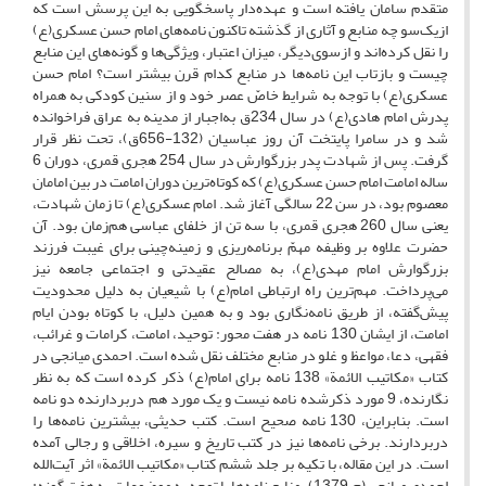
متقدم سامان یافته است و عهده‌دار پاسخگویی به این پرسش است که
ازیک‌سو چه منابع و آثاری از گذشته تاکنون نامه‌های امام حسن عسکری(ع)
را نقل کرده‌اند و ازسوی‌دیگر، میزان اعتبار، ویژگی‌ها و گونه‌های این منابع
چیست و بازتاب این نامه‌ها در منابع کدام قرن بیشتر است؟ امام حسن
عسکری(ع) با توجه به شرایط خاصّ عصر خود و از سنین کودکی به همراه
پدرش امام هادی(ع) در سال 234ق به‌اجبار از مدینه به عراق فراخوانده
شد و در سامرا پایتخت آن روز عباسیان (132-656ق)، تحت نظر قرار
گرفت. پس از شهادت پدر بزرگوارش در سال 254 هجری قمری، دوران 6
ساله امامت امام حسن عسکری(ع) که کوتاه‌ترین دوران امامت در بین امامان
معصوم بود، در سن 22 سالگی آغاز شد. امام عسکری(ع) تا زمان شهادت،
یعنی سال 260 هجری قمری، با سه تن از خلفای عباسی هم‌زمان بود. آن
حضرت علاوه بر وظیفه مهمّ برنامه‌ریزی و زمینه‌چینی برای غیبت فرزند
بزرگوارش امام مهدی(ع)، به مصالح عقیدتی و اجتماعی جامعه نیز
می‌پرداخت. مهم‌ترین راه ارتباطی امام(ع) با شیعیان به دلیل محدودیت
پیش‌گفته، از طریق نامه‌نگاری بود و به همین دلیل، با کوتاه بودن ایام
امامت، از ایشان 130 نامه در هفت محور: توحید، امامت، کرامات و غرائب،
فقهی، دعا، مواعظ و غلو در منابع مختلف نقل شده است. احمدی میانجی در
کتاب «مکاتیب الائمة» 138 نامه برای امام(ع) ذکر کرده است که به نظر
نگارنده، 9 مورد ذکرشده نامه نیست و یک مورد هم دربردارنده دو نامه
است. بنابراین، 130 نامه صحیح است. کتب حدیثی، بیشترین نامه‌ها را
دربردارند. برخی نامه‌ها نیز در کتب تاریخ و سیره، اخلاقی و رجالی آمده
است. در این مقاله، با تکیه بر جلد ششم کتاب «مکاتیب الائمة» اثر آیت‌الله
احمدی میانجی (م.1379)، منابع نامه‌ها با توجه به موضوعات به هفت گونه: