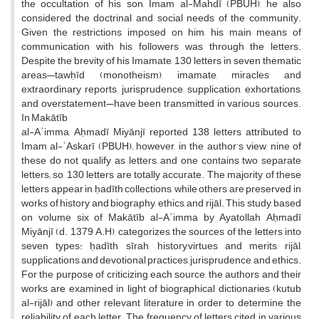
the occultation of his son, Imam al-Mahdī (PBUH), he also
considered the doctrinal and social needs of the community.
Given the restrictions imposed on him, his main means of
communication with his followers was through the letters.
Despite the brevity of his Imamate, 130 letters in seven thematic
areas—tawḥīd (monotheism), imamate, miracles and
extraordinary reports, jurisprudence, supplication, exhortations,
and overstatement—have been transmitted in various sources.
In Makātīb
al-Aʾimma, Aḥmadī Miyānjī reported 138 letters attributed to
Imam al-ʿAskarī (PBUH); however, in the author’s view, nine of
these do not qualify as letters, and one contains two separate
letters; so, 130 letters are totally accurate. The majority of these
letters appear in ḥadīth collections, while others are preserved in
works of history and biography, ethics, and rijāl. This study, based
on volume six of Makātīb al-Aʾimma by Ayatollah Aḥmadī
Miyānjī (d. 1379 A.H), categorizes the sources of the letters into
seven types: ḥadīth, sīrah, history,virtues and merits, rijāl,
supplications and devotional practices, jurisprudence, and ethics.
For the purpose of criticizing each source, the authors and their
works are examined in light of biographical dictionaries (kutub
al-rijāl) and other relevant literature in order to determine the
reliability of each letter. The frequency of letters cited in various