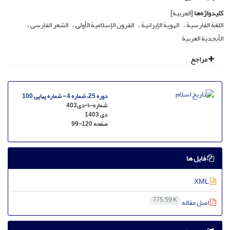
کلیدواژه‌ها
[العربیة]
اللغة الفارسیة
الهویة الإیرانیة
القرون الإسلامیة الأولی
الشعر الفارسی
الأبجدیة العربیة
مراجع
دوره 25، شماره 4 - شماره پیاپی 100
شماره۱۰۰-دی403
دی 1403
صفحه
99-120
فایل ها
XML
775.59 K
اصل مقاله