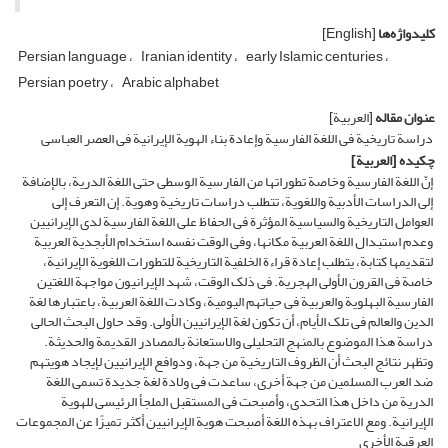
کلیدواژه‌ها
[English]
Persian language
Iranian identity
early Islamic centuries
Persian poetry
Arabic alphabet
عنوان مقاله
[العربیة]
دراسة تاریخیة فی اللغة الفارسیة وإعادة بناء الهویة الإیرانیة فی العصر العباسی
چکیده
[العربیة]
إنّ اللغة الفارسیة وخاصة تطوراتها من الفارسیة الوسطى حتی اللغة الدریة، بالإضافة
إلى الدراسات الأدبیة واللغویة، تتطلب دراسات تاریخیة وهویة. إن التعرف إلی
العوامل التاریخیة والسیاسیة المؤثرة فی الحفاظ على اللغة الفارسیة لدى الإیرانیین
وعدم استبدال اللغة العربیة مکانها، وفی الوقت نفسه استخدام الأبجدیة العربیة
لتقدیمها کتابة، یتطلب إعادة قراءة الخلفیة التاریخیة للتطورات اللغویة الإیرانیة،
خاصة فی القرون الأولى الهجریة. فی ذلک الوقت، شهد الإیرانیون مواجهة اللغتین
الفارسیة البهلویة والعربیة فی حیاتهم الیومیة، وکادت اللغة العربیة، باعتبارها لغة
الدین والعالم فی تلک الأیام، أن تکون لغة الإیرانیین الأولى. وقد حاول البحث الحالی
دراسة هذا الموضوع بالمنهج التحلیلی والاستعانة بالمصادر القدیمة والحدیثة.
وتظهر نتائج البحث أن الظروف التاریخیة من جهة، ودوافع الإیرانیین لإیجاد هویتهم
ضد العرب المسلمین من جهة أخرى، ساعدت فی ولادة لغة جدیدة تسمى اللغة
الدریة من داخل هذا التحدی، وأصبحت فی المستقبل الملجأ الرئیسی للهویة
الإیرانیة. ومع الاعتراف بهذه اللغة أصبحت هویة الإیرانیین أکثر تمیزًا عن المجموعات
العرقیة الأخرى