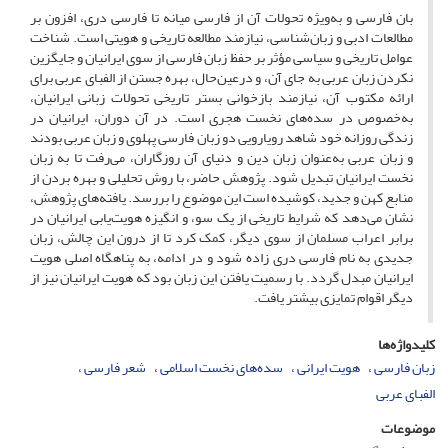
بان فارسی و به‌ویژه تحولات آن از فارسی میانه تا فارسی دری، افزون بر
مطالعات ادبی و زبان‌شناسی، نیازمند مطالعه تاریخی و هویتی است. شناخت
عوامل تاریخی و سیاسی مؤثر بر حفظ زبان فارسی از سوی ایرانیان و جایگزین
نکردن زبان عربی به جای آن، و درعین‌حال، بهره جستن از الفبای عربی برای
ارائه مکتوب آن، نیازمند بازخوانی بستر تاریخی تحولات زبانی ایرانیان،
به‌خصوص در سده‌های نخست هجری است. در آن دوران، ایرانیان در
زندگی روزانه خود شاهد رویارویی دو زبان فارسی پهلوی و زبان عربی بودند
و زبان عربی به‌عنوان زبان دین و دنیای آن روزگاران، می‌رفت تا به زبان
نخست ایرانیان تبدیل شود. پژوهش حاضر، با روش تحلیلی و بهره بردن از
منابع کهن و جدید، کوشیده است این موضوع را بررسد. یافته‌های پژوهش،
نشان می‌دهد که شرایط تاریخی از یک سو، و انگیزه هویت‌یابی ایرانیان در
برابر اعراب مسلمان از سوی دیگر، کمک کرد تا از درون این چالش، زبان
جدیدی به نام فارسی دری زاده شود و در ادامه، به پناهگاه اصلی هویت
ایرانیان مبدل گردد. با رسمیت یافتن این زبان بود که هویت ایرانیان نیز از
دیگر اقوام تمایزی بیشتر یافت.
کلیدواژه‌ها
زبان فارسی
هویت ایرانی
سده‌های نخست اسلامی
شعر فارسی
الفبای عربی
موضوعات