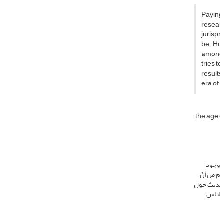
Paying
resear
jurisp
be. Ho
among 
tries 
result
era of
the age 
 وجود
م من أنّ
لحدیث حول
الناس،