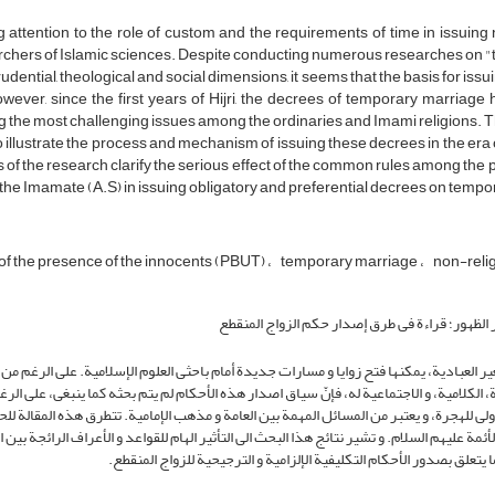
 attention to the role of custom and the requirements of time in issuing
chers of Islamic sciences. Despite conducting numerous researches on "t
rudential, theological and social dimensions, it seems that the basis for is
wever, since the first years of Hijri, the decrees of temporary marriag
the most challenging issues among the ordinaries and Imami religions. Th
to illustrate the process and mechanism of issuing these decrees in the e
s of the research clarify the serious effect of the common rules among the pe
 the Imamate (A.S) in issuing obligatory and preferential decrees on temp
of the presence of the innocents (PBUT)
temporary marriage
non-reli
 الظهور؛ قراءة فی طرق إصدار حکم الزواج المنقطع
غیر العبادیة، یمکنها فتح زوایا و مسارات جدیدة أمام باحثی العلوم الإسلامیة. على الرغم من
، الکلامیة، و الاجتماعیة له، فإنّ سیاق اصدار هذه الأحکام لم یتم بحثه کما ینبغی، على الرغ
ى للهجرة، و یعتبر من المسائل المهمة بین العامة و مذهب الإمامیة. تتطرق هذه المقالة ل
مة علیهم السلام. و تشیر نتائج هذا البحث الى التأثیر الهام للقواعد و الأعراف الرائجة بین 
یتعلق بصدور الأحکام التکلیفیة الإلزامیة و الترجیحیة للزواج المنقطع.