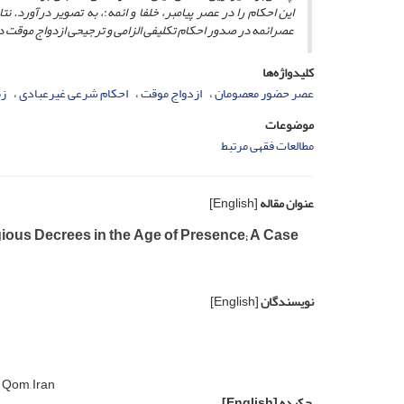
این احکام را در عصر پیامبر
، خلفا و ائمه
:
، به تصویر درآورد. نت
عصرائمه
در صدور احکام تکلیفی الزامی و ترجیحی ازدواج موقت د
کلیدواژه‌ها
عصر حضور معصومان
ازدواج موقت
احکام شرعی غیرعبادی
زم
موضوعات
مطالعات فقهی مرتبط
عنوان مقاله
[English]
ious Decrees in the Age of Presence; A Case
نویسندگان
[English]
 Qom, Iran
چکیده
[English]