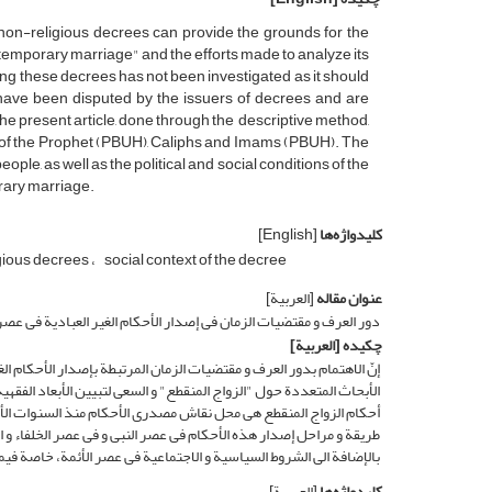
 non-religious decrees can provide the grounds for the
emporary marriage" and the efforts made to analyze its
suing these decrees has not been investigated as it should
e have been disputed by the issuers of decrees and are
e present article, done through the descriptive method,
ra of the Prophet (PBUH), Caliphs and Imams (PBUH). The
ople, as well as the political and social conditions of the
orary marriage.
کلیدواژه‌ها
[English]
gious decrees
social context of the decree
عنوان مقاله
[العربیة]
دور العرف و مقتضیات الزمان فی إصدار الأحکام الغیر العبادیة فی عصر
چکیده
[العربیة]
إنّ الاهتمام بدور العرف و مقتضیات الزمان المرتبطة بإصدار الأحکام ال
الأبحاث المتعددة حول "الزواج المنقطع" و السعی لتبیین الأبعاد الفقهیة
أحکام الزواج المنقطع هی محل نقاش مصدری الأحکام منذ السنوات الأول
طریقة و مراحل إصدار هذه الأحکام فی عصر النبی و فی عصر الخلفاء و الأئ
بالإضافة الى الشروط السیاسیة و الاجتماعیة فی عصر الأئمة، خاصة فیما 
کلیدواژه‌ها
[العربیة]