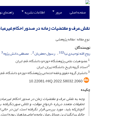
صفحه اصلی
مرور
اطلاعات نشریه
راهنمای ن
نقش عرف و مقتضیات زمانه در صدور احکام غیرعبا
نوع مقاله : مقاله پژوهشی
نویسندگان
3
2
1
روح الله توحیدی نیا
رسول جعفریان
مصطفی دانش پژوه
1
عضو هیئت علمی پژوهشگاه حوزه و دانشگاه، قم، ایران
2
استاد گروه تاریخ دانشگاه تهران، ایران
3
دانشیار گروه حقوق و فقه اجتماعی پژوهشگاه حوزه و دانشگاه، قم، 
10.22081/HIQ.2022.58032.2060
چکیده
وجه به نقش عرف و مقتضیات زمان در صدور احکام غیرعبادی، می
تحقیقات متعدد درباره «ازدواج موقت» و تلاش صورت‌گرفته برا
آنچنان‌که باید، مورد بررسی قرار نگرفته است. این در حال
چالش‌برانگیزترین مسائل میان عامه و امامی‌مذهبان بوده است.