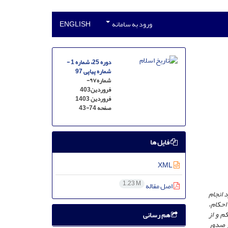
ورود به سامانه
ENGLISH
دوره 25، شماره 1 -
شماره پیاپی 97
شماره۹۷-
فروردین403
فروردین 1403
صفحه
43-74
فایل ها
XML
1.23 M
اصل مقاله
 انجام
احکام،
م و از
هم رسانی
ر صدور