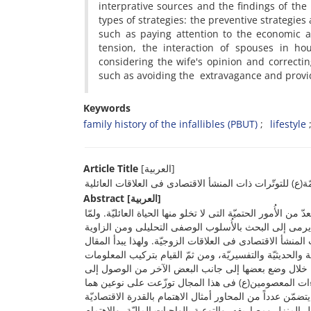
interprative sources and the findings of the
types of strategies: the preventive strategies 
such as paying attention to the economic ab
tension, the interaction of spouses in ho
considering the wife's opinion and correcti
such as avoiding the extravagance and provid
Keywords
family history of the infallibles (PBUT)
lifestyle
Article Title
[العربیة]
(ع) للتوتّرات ذات المنشأ الاقتصادی فی العلاقات العائلیة
Abstract
[العربیة]
ن الأُمور الحتمیّة التی لا تخلو منها الحیاة العائلیّة. ولمّا
 یرمی إلى البحث بالأُسلوب الوصفی التحلیلی ومن الزاویة
 المنشأ الاقتصادی فی العلاقات الزوجیّة. ولهذا یبدأ المقال
والحدیثیّة والتفسیریّة، ومن ثمّ القیام بترکیب المعلومات
 خلال وضع بعضها إلى جانب البعض الآخر من الوصول إلى
ءات المعصومین(ع) فی هذا المجال توزّعت على نوعین هما
یتضمّن عدداً من المحاور أمثال الاهتمام بالقدرة الاقتصادیّة
المنزل ومصاریفه، والتوعیة بالواجبات المالیّة، والاهتمام