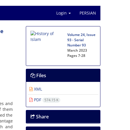
Login
PERSIAN
he
Volume 24, Issue
93 - Serial
Number 93
March 2023
Pages
7-28
Files
XML
PDF
574.15 K
ies and
of them
ced the
Share
vantage
ith and