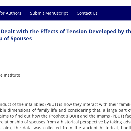
for Authors
Submit Manuscript
Contact Us
ealt with the Effects of Tension Developed by t
p of Spouses
e Institute
uct of the infallibles (PBUT) is how they interact with their famil
able dimensions of family life and considering that, a large part 
 aims to find out how the Prophet (PBUH) and the Imams (PBUT) fa
relationship of spouses from a historical perspective by taking ad
is aim, the data was collected from the ancient historical, had