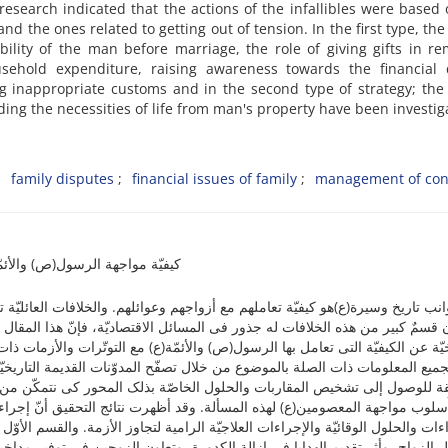
 research indicated that the actions of the infallibles were based
and the ones related to getting out of tension. In the first type, the
ility of the man before marriage, the role of giving gifts in r
usehold expenditure, raising awareness towards the financial d
ng inappropriate customs and in the second type of strategy; the
ing the necessities of life from man's property have been investig
family disputes
financial issues of family
management of conf
کیفیّة مواجهة الرسول(ص) والأئمّة
نب تاریخ وسیرة(ع)هو کیفیّة تعاملهم مع أزواجهم وعوائلهم. والخلافات العائلیّة تعدّ م
 قسمٌ کبیر من هذه الخلافات له جذور فی المسائل الاقتصادیّة، فإنّ هذا المقال
خیّة عن الکیفیّة التی تعامل بها الرسول(ص) والأئمّة(ع) مع التوتّرات والأزمات ذات
جمیع المعلومات ذات الصلة بالموضوع من خلال تصفّح المدوّنات القدیمة التاریخیّة 
قة للوصول إلى تشخیص المقاربات والحلول الخاصّة بذلک المحور کی نتمکّن من
ُسلوب مواجهة المعصومین(ع) لهذه المسألة. وقد أظهرت نتائج التحقیق أنّ إجرا
ءات والحلول الوقائیّة والإجراءات العلاجیّة الرامیة لتجاوز الأزمة. والقسم الأوّل 
الزواج، وأثر تقدیم الهدایا فی إزالة الکدورة، وتعاون الزوجین فی توفیر مداخیل 