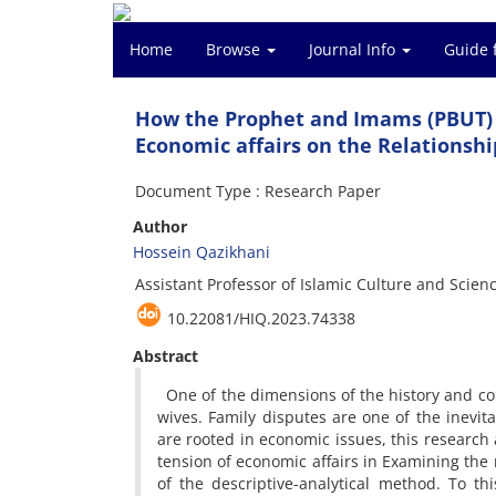
Home
Browse
Journal Info
Guide 
How the Prophet and Imams (PBUT) D
Economic affairs on the Relationshi
Document Type : Research Paper
Author
Hossein Qazikhani
Assistant Professor of Islamic Culture and Scienc
10.22081/HIQ.2023.74338
Abstract
One of the dimensions of the history and cond
wives. Family disputes are one of the inevit
are rooted in economic issues, this research
tension of economic affairs in Examining the 
of the descriptive-analytical method. To th