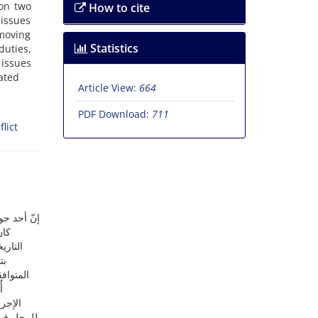
 on two
How to cite
 issues
emoving
Statistics
uties,
 issues
ated
Article View:
664
PDF Download:
711
lict
إنّ أحد جوا
کان
التاری
بت
المتواف
أ
الإجرا
للرجل قبل 