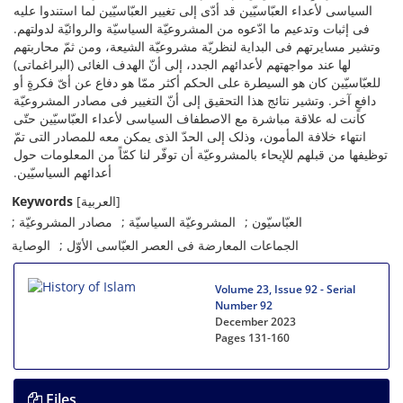
السیاسی لأعداء العبّاسیّین قد أدّى إلى تغییر العبّاسیّین لما استندوا علیه
فی إثبات وتدعیم ما ادّعوه من المشروعیّة السیاسیّة والروائیّة لدولتهم.
وتشیر مسایرتهم فی البدایة لنظریّة مشروعیّة الشیعة، ومن ثمّ محاربتهم
لها عند مواجهتهم لأعدائهم الجدد، إلى أنّ الهدف الغائی (البراغماتی)
للعبّاسیّین کان هو السیطرة على الحکم أکثر ممّا هو دفاع عن أیّ فکرةٍ أو
دافعٍ آخر. وتشیر نتائج هذا التحقیق إلى أنّ التغییر فی مصادر المشروعیّة
کانت له علاقة مباشرة مع الاصطفاف السیاسی لأعداء العبّاسیّین حتّى
انتهاء خلافة المأمون، وذلک إلى الحدّ الذی یمکن معه للمصادر التی تمّ
توظیفها من قبلهم للإیحاء بالمشروعیّة أن توفّر لنا کمّاً من المعلومات حول
أعدائهم السیاسیّین.
Keywords
[العربیة]
العبّاسیّون
المشروعیّة السیاسیّة
مصادر المشروعیّة
الجماعات المعارضة فی العصر العبّاسی الأوّل
الوصایة
Volume 23, Issue 92 - Serial
Number 92
December 2023
Pages
131-160
Files