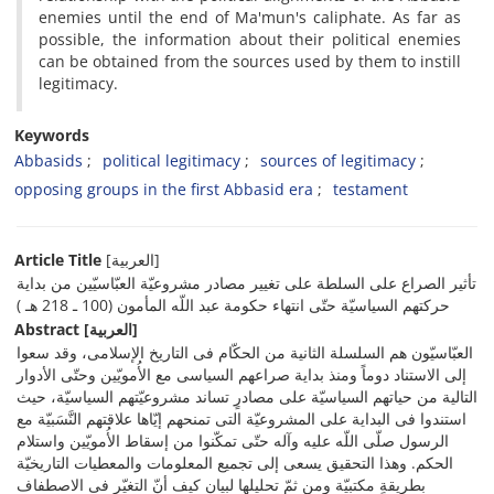
enemies until the end of Ma'mun's caliphate. As far as
possible, the information about their political enemies
can be obtained from the sources used by them to instill
legitimacy.
Keywords
Abbasids
political legitimacy
sources of legitimacy
opposing groups in the first Abbasid era
testament
Article Title
[العربیة]
تأثیر الصراع على السلطة على تغییر مصادر مشروعیّة العبّاسیّین من بدایة
حرکتهم السیاسیّة حتّى انتهاء حکومة عبد اللّه‏ المأمون (100 ـ 218 هـ )
Abstract
[العربیة]
العبّاسیّون هم السلسلة الثانیة من الحکّام فی التاریخ الإسلامی، وقد سعوا
إلى الاستناد دوماً ومنذ بدایة صراعهم السیاسی مع الأُمویّین وحتّى الأدوار
التالیة من حیاتهم السیاسیّة على مصادرٍ تساند مشروعیّتهم السیاسیّة، حیث
استندوا فی البدایة على المشروعیّة التی تمنحهم إیّاها علاقتهم النَّسَبیّة مع
الرسول صلّى اللّه‏ علیه وآله حتّى تمکّنوا من إسقاط الأُمویّین واستلام
الحکم. وهذا التحقیق یسعى إلى تجمیع المعلومات والمعطیات التاریخیّة
بطریقةٍ مکتبیّة ومن ثمّ تحلیلها لبیان کیف أنّ التغیّر فی الاصطفاف