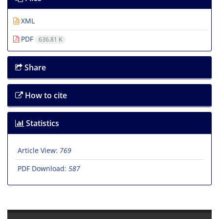
XML
PDF
636.81 K
Share
How to cite
Statistics
Article View:
769
PDF Download:
587