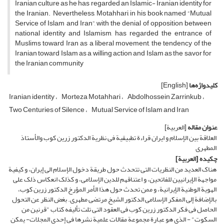
Iranian culture as he has regarded an Islamic- Iranian identity for
the Iranian. Nevertheless, Motahhari, in his book named “Mutual
Service of Islam and Iran”, with the denial of opposition between
national identity and Islamism, has regarded the entrance of
Muslims toward Iran as a liberal movement, the tendency of the
Iranian toward Islam as a willing action and Islam as the savor for
the Iranian community
کلیدواژه‌ها
[English]
Iranian identity
Morteza Motahhari
Abdolhossein Zarrinkub
Two Centuries of Silence
Mutual Service of Islam and Iran
عنوان مقاله
[العربیة]
العلاقة بین الإسلام و ایران قراءة تطبیقیة فی نظریة الدکتور زرین کوب والأستاذ
المطهری
چکیده
[العربیة]
هناک العدید من النظریات التی تتحدث حول طریقة دخول الإسلام الى إیران، و کیفیة
مواجهة الإیرانیین للفاتحین، و اعتناقهم للدین الإسلامی، و کذلک انعکاس ذلک على
الهویة الوطنیة الإیرانیة، و ممن تحدث حول هذا الأمر المؤرخ الدکتور زرین کوب،
بالإضافة إلى المفکر الإسلامی الدکتور الشیخ مرتضى مطهری. بغض النظر عن التحول
الحاصل فی فکر الدکتور زرین کوب فی العقود التی تلت تألیفه کتاب "قرنین من
السکوت" - الذی هو عبارة مجموعة مقالات علمیة نشرها فی إحدى المجلات- یمکن