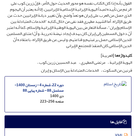
القول بأنه إذا کان الکتاب نفسه هو محور الحدیث حول الأمر، فإنّ زرین کوب على
الرغم من تأییده لمبدأ الهویة الإیرانیة الإسلامیة للإیرانیین، إلا أنه یعتبر أن الهجوم
الذی حصل من العرب على إیران هو تعدٍّ واضح، وأنّ تغییر دیانة الإیرانیین حدث عن
طریق الإکراه. أما الشهید مطهری فقد نفی من خلال کتابه "الخدمات المتبادلة بین
الإسلام وإیران"، مسألة التعارض بین الهویة الوطنیة الإیرانیة والإسلام، کما أنه اعتبر
أنّ دخول المسملین إلى إیران کان بهدف إیجاد نهضة تحرریة، و أنّ اعتناق المسلمین
للدین الإسلامی حصل برغبتهم و قناعتهم، و لیس عن طریق الإکراه، باعتقاده أنّ
الدین الإسلامی کان المنقذ للمجتمع الإیرانی
کلیدواژه‌ها
[العربیة]
الهویة الإیرانیة
مرتضى المطهری
عبد الحسبین زرین کوب
قرنین من السکوت
الخدمات المتبادلة بین الإسلان و إیران
دوره 22، شماره 4 - زمستان 1400-
مسلسل 88 - شماره پیاپی 88
دی 1400
صفحه
223-256
فایل ها
XML