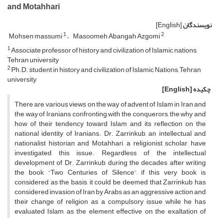
and Motahhari
نویسندگان
[English]
1
2
Mohsen massumi
Masoomeh Abangah Azgomi
1
Associate professor of history and civilization of Islamic nations,
Tehran university
2
Ph.D. student in history and civilization of Islamic Nations, Tehran
university
چکیده
[English]
There are various views on the way of advent of Islam in Iran and
the way of Iranians confronting with the conquerors, the why and
how of their tendency toward Islam and its reflection on the
national identity of Iranians. Dr. Zarrinkub, an intellectual and
nationalist historian and Motahhari, a religionist scholar, have
investigated this issue. Regardless of the intellectual
development of Dr. Zarrinkub during the decades after writing
the book “Two Centuries of Silence”, if this very book is
considered as the basis, it could be deemed that Zarrinkub has
considered invasion of Iran by Arabs as an aggressive action and
their change of religion as a compulsory issue while he has
evaluated Islam as the element effective on the exaltation of