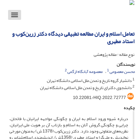
Toggle
vigation
تعامل اسلام و ایران مطالعه تطبیقی دیدگاه دکتر زرین‌کوب و
استاد مطهری
نوع مقاله : مقاله پژوهشی
نویسندگان
2
1
محسن معصومی
معصومه آبانگاه ازگمی
1
دانشیار گروه تاریخ و تمدن ملل اسلامی دانشگاه تهران
2
دانشجوی دکترای تاریخ و تمدن ملل اسلامی دانشگاه تهران
10.22081/HIQ.2022.72777
چکیده
درباره شیوه ورود اسلام به ایران و چگونگی مواجهه ایرانیان با فاتحان،
چرایی و چگونگی گروش آنان به اسلام و بازتاب آن بر هویت ملی ایرانیان،
نظریه‌های متفاوتی وجود دارد. دکتر زرین‌کوب (1378 ش) به‌عنوان مورخی
نواندیش و ملی‌گرا و استاد مطهری (1358ش)، اندیشمندی اسلام‌شناس و