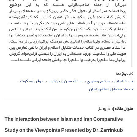
دین‌گرا، از جمله صاحب‌نظرانی هستند که به این موضوع
پرداخته‌اند.صرف‌نظر از تحول فکر دکتر زرین‌کوب در دهه‌های پس از
نگارش کتاب «دو قرن سکوت»، اگر همین کتاب ـ که گردآوری‌شده
سلسله‌مقالات وی در آغاز فعالیت‌های علمی خود در یکی از نشریات است ـ
مبنا قرار گیرد، می‌توان گفت که زرین‌کوب ضمن آنکه هویتی ایرانی ـ اسلامی
برای ایرانیان قائل شده، هجوم عربها به ایران را متعدیانه و تغییر دینشان را
به‌اجبار دانسته؛ ولی اسلام را تعالی‌بخش فرهنگ ایرانی ارزیابی کرده است؛
اما استاد مطهری در کتاب خدمات متقابل اسلام و ایران با نفی تعارض بین
هویت ملی و اسلامیت، ورود مسلمانان به ایران را نهضتی آزادیخواه، گروش
ایرانیان به اسلام را به‌رغبت و اسلام را نجاتبخش جامعه ایرانی دانسته است.
کلیدواژه‌ها
هویت ایرانی
مرتضی مطهری
عبدالحسین زرین‌کوب
دوقرن ‌سکوت
خدمات ‌متقابل اسلام و ایران
عنوان مقاله
[English]
The Interaction between Islam and Iran Comparative
Study on the Viewpoints Presented by Dr. Zarrinkub